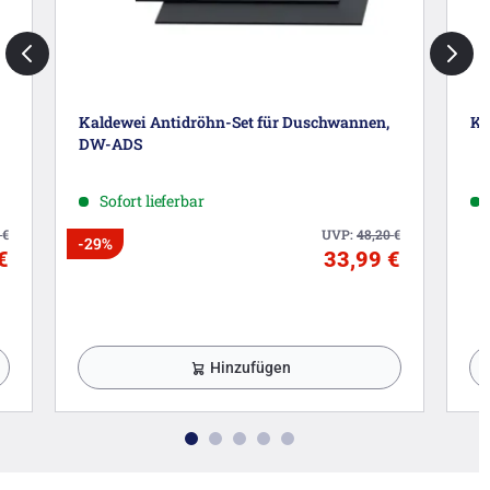
Kaldewei Antidröhn-Set für Duschwannen,
Ka
DW-ADS
Sofort lieferbar
3
€
UVP:
48,20
€
-29%
€
33,99 €
Hinzufügen