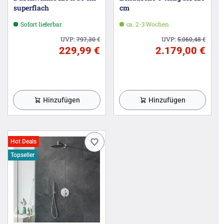
superflach
cm
Sofort lieferbar
ca. 2-3 Wochen
UVP:
797,30
€
UVP:
5.060,48
€
229,99 €
2.179,00 €
Hinzufügen
Hinzufügen
Hot Deals
Topseller