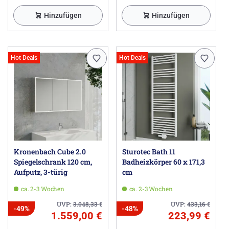
Hinzufügen
Hinzufügen
Hot Deals
Hot Deals
Kronenbach Cube 2.0
Sturotec Bath 11
Spiegelschrank 120 cm,
Badheizkörper 60 x 171,3
Aufputz, 3-türig
cm
ca. 2-3 Wochen
ca. 2-3 Wochen
UVP:
3.048,33
€
UVP:
433,16
€
-49%
-48%
1.559,00 €
223,99 €