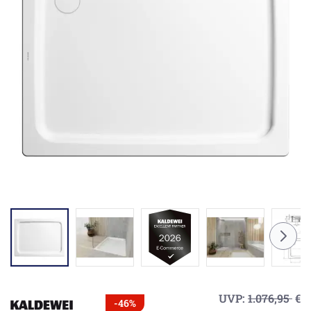
UVP:
1.076,95
€
-46%