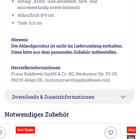
schlag-, kratz- und abriebfest, farb- und
säurebeständig sowie lichtecht
Ablaufloch Ø 9 cm
Tiefe: 6,5 cm
Hinweis:
Die Ablaufgarnitur ist nicht im Lieferumfang enthalten.
Diese bitte aus dem passenden Zubehör mitbestellen.
Herstellerinformationen
Franz Kaldewei GmbH & Co. KG, Beckumer Str. 33-35,
59229 Ahlen DE, customerservice@kaldewei.com
Downloads & Zusatzinformationen
Notwendiges Zubehör
Hot Deals
Hot D
Set