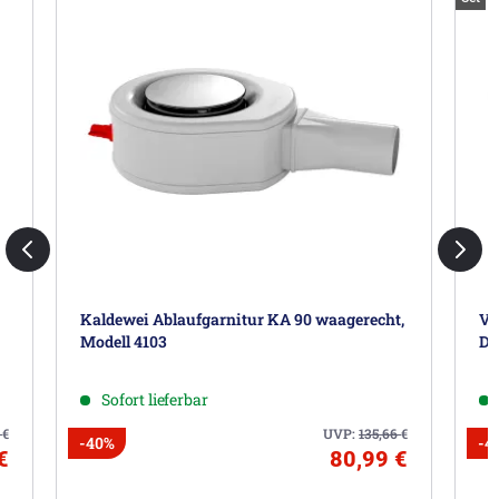
Kaldewei Ablaufgarnitur KA 90 waagerecht,
Vi
Modell 4103
De
Sofort lieferbar
9
€
UVP:
135,66
€
-40%
-4
€
80,99 €