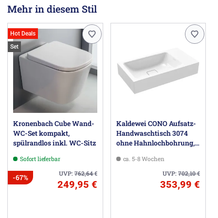
Mehr in diesem Stil
Hot Deals
Set
Kronenbach Cube Wand-
Kaldewei CONO Aufsatz-
WC-Set kompakt,
Handwaschtisch 3074
spülrandlos inkl. WC-Sitz
ohne Hahnlochbohrung,
55 cm
Sofort lieferbar
ca. 5-8 Wochen
UVP:
762,64
€
UVP:
702,10
€
-67%
249,95 €
353,99 €