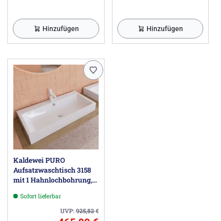
Hinzufügen
Hinzufügen
Kaldewei PURO
Aufsatzwaschtisch 3158
mit 1 Hahnlochbohrung,
90 cm
Sofort lieferbar
UVP:
925,82
€