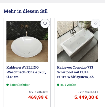
Mehr in diesem Stil
Kaldewei AVELLINO
Kaldewei Conoduo 733
Waschtisch-Schale 3205,
Whirlpool mit FULL
Ø 45 cm
BODY Whirlsystem, Ab-
und Überlauf mit
Sofort lieferbar
ca. 1 Woche
Wassereinlauf, Perl-
Effekt
UVP:
785,40
€
UVP:
9.598,54
€
469,99 €
5.449,00 €