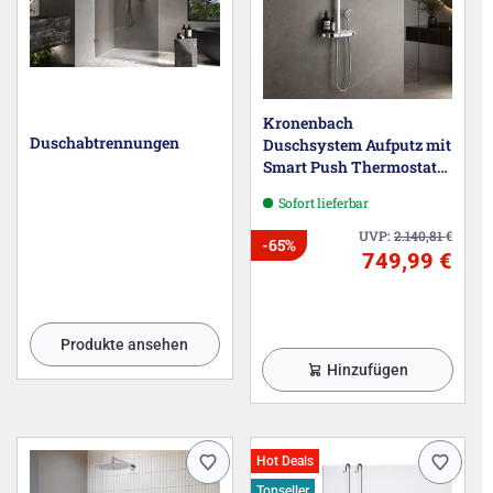
Kronenbach
Duschabtrennungen
Duschsystem Aufputz mit
Smart Push Thermostat
und Glasablage
Sofort lieferbar
UVP:
2.140,81
€
-65%
749,99 €
Produkte ansehen
Hinzufügen
Hot Deals
Topseller