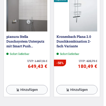
pianura Stella
Kronenbach Plana 2.0
Duschsystem Unterputz
Duschkombination 2-
mit Smart Push
fach Variante
Thermostat für 2
Sofort lieferbar
Sofort lieferbar
Verbraucher
UVP:
1.467,91
€
UVP:
425,79
€
-58%
649,43 €
180,49 €
Hinzufügen
Hinzufügen