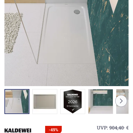
UVP:
904,40
€
-49%