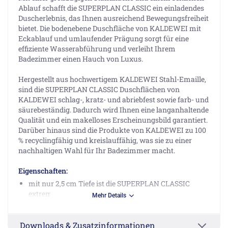
Ablauf schafft die SUPERPLAN CLASSIC ein einladendes
Duscherlebnis, das Ihnen ausreichend Bewegungsfreiheit
bietet. Die bodenebene Duschfläche von KALDEWEI mit
Eckablauf und umlaufender Prägung sorgt für eine
effiziente Wasserabführung und verleiht Ihrem
Badezimmer einen Hauch von Luxus.
Hergestellt aus hochwertigem KALDEWEI Stahl-Emaille,
sind die SUPERPLAN CLASSIC Duschflächen von
KALDEWEI schlag-, kratz- und abriebfest sowie farb- und
säurebeständig. Dadurch wird Ihnen eine langanhaltende
Qualität und ein makelloses Erscheinungsbild garantiert.
Darüber hinaus sind die Produkte von KALDEWEI zu 100
% recyclingfähig und kreislauffähig, was sie zu einer
nachhaltigen Wahl für Ihr Badezimmer macht.
Eigenschaften:
mit nur 2,5 cm Tiefe ist die SUPERPLAN CLASSIC
extrem flach
Mehr Details
durch die große Anzahl an unterschiedlichen
Abmessungen lässt sich die SUPERPLAN CLASSIC
Downloads & Zusatzinformationen
Duschwanne mühelos in jede Raumsituation