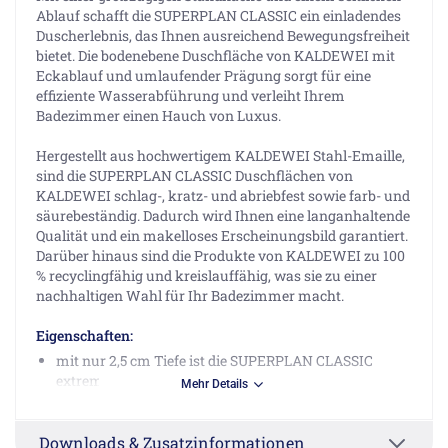
Ablauf schafft die SUPERPLAN CLASSIC ein einladendes
Duscherlebnis, das Ihnen ausreichend Bewegungsfreiheit
bietet. Die bodenebene Duschfläche von KALDEWEI mit
Eckablauf und umlaufender Prägung sorgt für eine
effiziente Wasserabführung und verleiht Ihrem
Badezimmer einen Hauch von Luxus.
Hergestellt aus hochwertigem KALDEWEI Stahl-Emaille,
sind die SUPERPLAN CLASSIC Duschflächen von
KALDEWEI schlag-, kratz- und abriebfest sowie farb- und
säurebeständig. Dadurch wird Ihnen eine langanhaltende
Qualität und ein makelloses Erscheinungsbild garantiert.
Darüber hinaus sind die Produkte von KALDEWEI zu 100
% recyclingfähig und kreislauffähig, was sie zu einer
nachhaltigen Wahl für Ihr Badezimmer macht.
Eigenschaften:
mit nur 2,5 cm Tiefe ist die SUPERPLAN CLASSIC
extrem flach
Mehr Details
durch die große Anzahl an unterschiedlichen
Abmessungen lässt sich die SUPERPLAN CLASSIC
Downloads & Zusatzinformationen
Duschwanne mühelos in jede Raumsituation