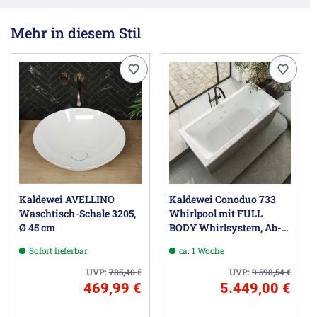
Mehr in diesem Stil
Kaldewei AVELLINO
Kaldewei Conoduo 733
Waschtisch-Schale 3205,
Whirlpool mit FULL
Ø 45 cm
BODY Whirlsystem, Ab-
und Überlauf mit
Sofort lieferbar
ca. 1 Woche
Wassereinlauf, Perl-
Effekt
UVP:
785,40
€
UVP:
9.598,54
€
469,99 €
5.449,00 €