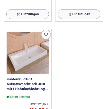
Hinzufügen
Hinzufügen
Kaldewei PURO
Aufsatzwaschtisch 3158
mit 1 Hahnlochbohrung,
90 cm
Sofort lieferbar
UVP:
925,82
€