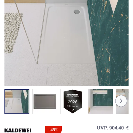
UVP:
904,40
€
-49%