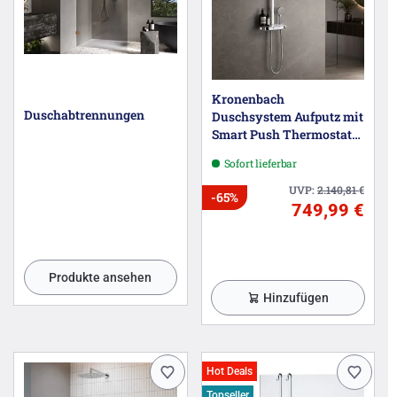
Kronenbach
Duschabtrennungen
Duschsystem Aufputz mit
Smart Push Thermostat
und Glasablage
Sofort lieferbar
UVP:
2.140,81
€
-65%
749,99 €
Produkte ansehen
Hinzufügen
Hot Deals
Topseller