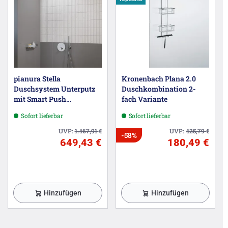
pianura Stella
Kronenbach Plana 2.0
Duschsystem Unterputz
Duschkombination 2-
mit Smart Push
fach Variante
Thermostat für 2
Sofort lieferbar
Sofort lieferbar
Verbraucher
UVP:
1.467,91
€
UVP:
425,79
€
-58%
649,43 €
180,49 €
Hinzufügen
Hinzufügen