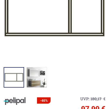
UVP:
180,17
€
-46%
97,99 €