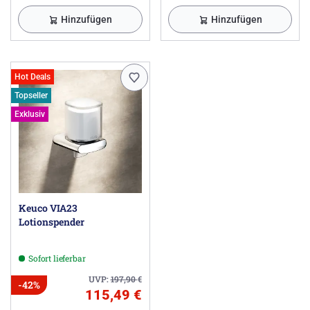
Hinzufügen
Hinzufügen
Hot Deals
Topseller
Exklusiv
Keuco VIA23
Lotionspender
Sofort lieferbar
UVP:
197,90
€
-42%
115,49 €