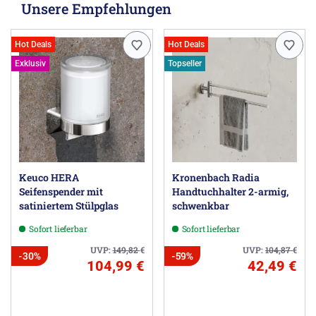
Unsere Empfehlungen
Hot Deals
Hot Deals
Exklusiv
Topseller
Keuco HERA
Kronenbach Radia
Seifenspender mit
Handtuchhalter 2-armig,
satiniertem Stülpglas
schwenkbar
Sofort lieferbar
Sofort lieferbar
UVP:
149,82
€
UVP:
104,87
€
-30%
-59%
104,99 €
42,49 €