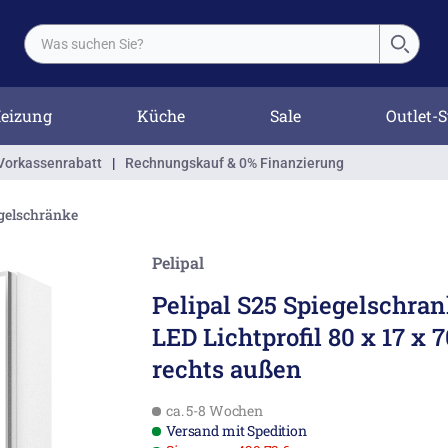
eizung
Küche
Sale
Outlet-S
Vorkassenrabatt
|
Rechnungskauf & 0% Finanzierung
egelschränke
Pelipal
Pelipal S25 Spiegelschrank
LED Lichtprofil 80 x 17 x
rechts außen
ca. 5-8 Wochen
Versand mit Spedition