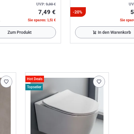
UVP:
9,00
€
UV
7,49 €
5
-20%
l
Sie sparen: 1,51 €
Sie spare
Zum Produkt
In den Warenkorb
Hot Deals
Topseller