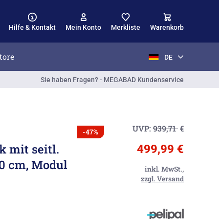
Hilfe & Kontakt
Mein Konto
Merkliste
Warenkorb
tore
DE
Sie haben Fragen? - MEGABAD Kundenservice
UVP:
939,71
€
-47%
 mit seitl.
499,99 €
 70 cm, Modul
inkl. MwSt.,
zzgl. Versand