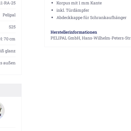
11-RA-25
Korpus mit 1 mm Kante
inkl. Türdämpfer
Pelipal
Abdeckkappe für Schrankaufhänger
S25
Herstellerinformationen
PELIPAL GmbH, Hans-Wilhelm-Peters-Straß
 H: 70 cm
iß glanz
ts außen