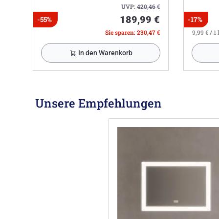
UVP:
420,46
€
189,99 €
-55%
-17%
Sie sparen: 230,47 €
9,99 € / 1 
In den Warenkorb
Unsere Empfehlungen