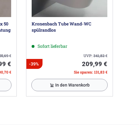
x 50
Kronenbach Tube Wand-WC
htung
spülrandlos
Sofort lieferbar
155,69
€
UVP:
341,82
€
99 €
209,99 €
-39%
00,70 €
Sie sparen: 131,83 €
In den Warenkorb