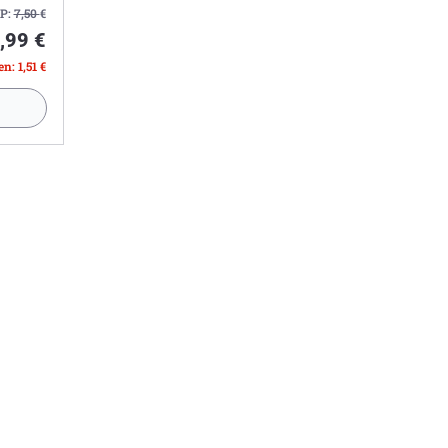
P:
7,50
€
,99 €
n: 1,51 €