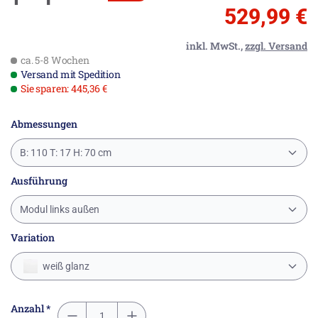
529,99 €
inkl. MwSt.,
zzgl. Versand
ca. 5-8 Wochen
Versand mit Spedition
Sie sparen: 445,36 €
Abmessungen
B: 110 T: 17 H: 70 cm
Ausführung
Modul links außen
Variation
weiß glanz
Anzahl *