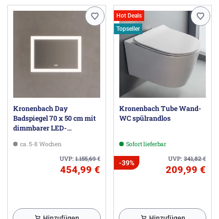
Hot Deals
Topseller
Kronenbach Day
Kronenbach Tube Wand-
Badspiegel 70 x 50 cm mit
WC spülrandlos
dimmbarer LED-
Beleuchtung und
ca. 5-8 Wochen
Sofort lieferbar
Antibeschlag
UVP:
1.155,69
€
UVP:
341,82
€
-39%
454,99 €
209,99 €
Hinzufügen
Hinzufügen