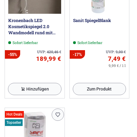
Kronenbach LED
Sanit SpiegelBlank
Kosmetikspiegel 2.0
Wandmodell rund mit
Stecker
Sofort lieferbar
Sofort lieferbar
UVP:
420,46
€
UVP:
9,00
€
-55%
-17%
189,99 €
7,49 €
9,99 € / 1 l
Hinzufügen
Zum Produkt
Hot Deals
Topseller