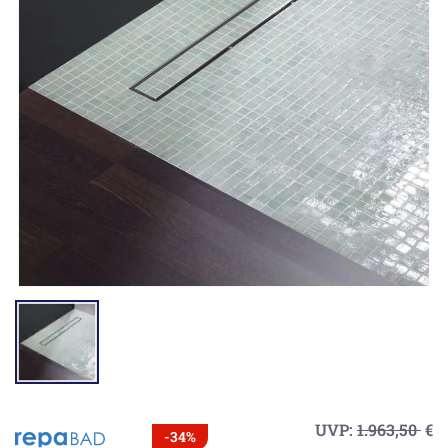
UVP:
1.963,50
€
-34%