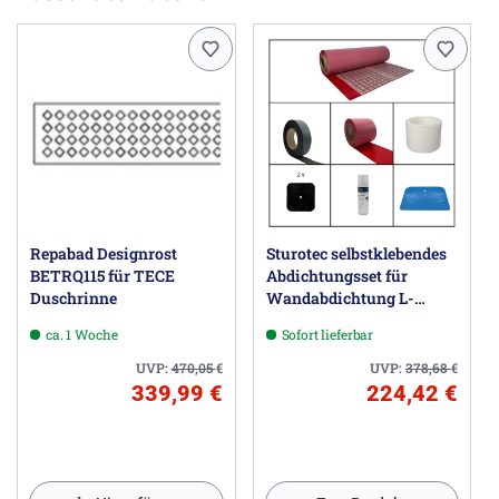
Repabad Designrost
Sturotec selbstklebendes
BETRQ115 für TECE
Abdichtungsset für
Duschrinne
Wandabdichtung L-
Einbau; Umlaufende
ca. 1 Woche
Sofort lieferbar
Wannenlänge bis 2,3 m,
Wandhöhe bis 2,5 m
UVP:
470,05
€
UVP:
378,68
€
339,99 €
224,42 €