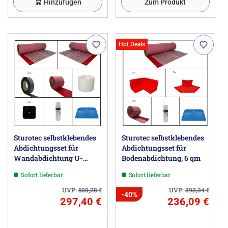
Hinzufügen
Zum Produkt
Hot Deals
Sturotec selbstklebendes
Sturotec selbstklebendes
Abdichtungsset für
Abdichtungsset für
Wandabdichtung U-
Bodenabdichtung, 6 qm
Einbau; Umlaufende
Sofort lieferbar
Sofort lieferbar
Wannenlänge bis 3,3 m,
Wandhöhe bis 2,5 m
UVP:
500,28
€
UVP:
393,34
€
-40%
297,40 €
236,09 €