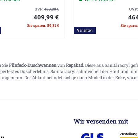
UVP:
499,80
€
UVP
409,99 €
464
Sie sparen: 89,81 €
Sie sparen
Varianten
n Sie
Fünfeck-
Duschwannen
von
Repabad
. Diese aus Sanitäracryl g
perfektes Duscherlebnis. Sanitäracryl schmeichelt der Haut und ni
angenehm. Der Ablauf befindet sich je nach Modell in der Ecke, vorne m
Wir versenden mit