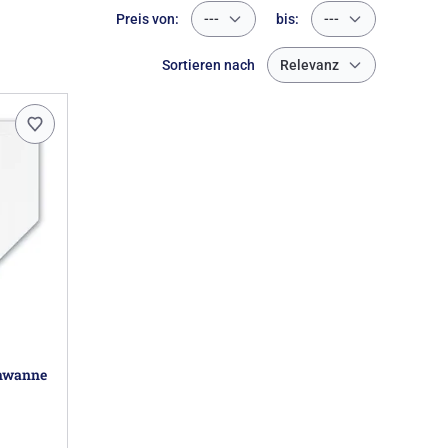
Preis von:
---
bis:
---
Sortieren nach
Relevanz
chwanne