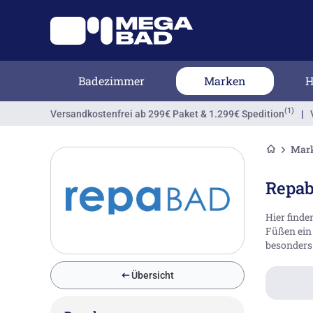
Badezimmer
Marken
H
(1)
Versandkostenfrei
ab 299€ Paket & 1.299€ Spedition
|
Mar
Repa
Hier finde
Füßen ein 
besonders 
Übersicht