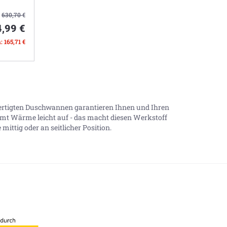
:
630,70
€
,99 €
: 165,71 €
efertigten Duschwannen garantieren Ihnen und Ihren
mmt Wärme leicht auf - das macht diesen Werkstoff
ittig oder an seitlicher Position.