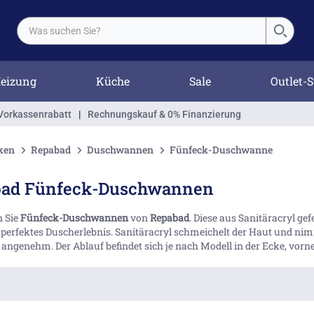
eizung
Küche
Sale
Outlet-S
Vorkassenrabatt
|
Rechnungskauf & 0% Finanzierung
ken
Repabad
Duschwannen
Fünfeck-Duschwanne
bad Fünfeck-Duschwannen
n Sie
Fünfeck-Duschwannen
von
Repabad
. Diese aus Sanitäracryl g
perfektes Duscherlebnis. Sanitäracryl schmeichelt der Haut und ni
angenehm. Der Ablauf befindet sich je nach Modell in der Ecke, vorne m