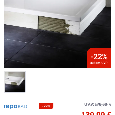
-22%
auf den UVP
UVP:
178,50
€
-22%
139,99 €