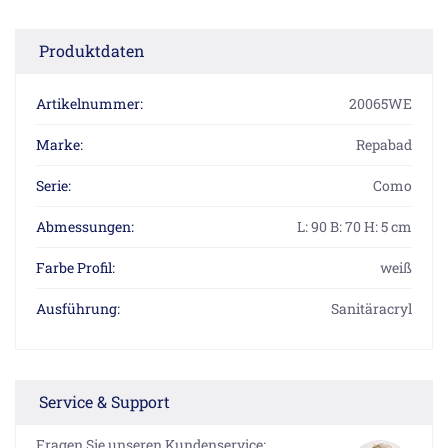
Produktdaten
Artikelnummer:
20065WE
Marke:
Repabad
Serie:
Como
Abmessungen:
L: 90 B: 70 H: 5 cm
Farbe Profil:
weiß
Ausführung:
Sanitäracryl
Service & Support
Fragen Sie unseren Kundenservice: