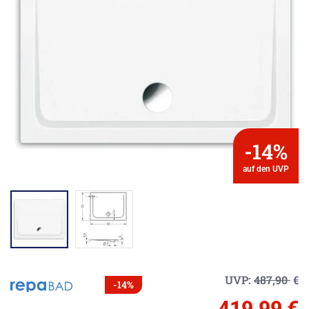
-14%
auf den UVP
UVP:
487,90
€
-14%
419,99 €