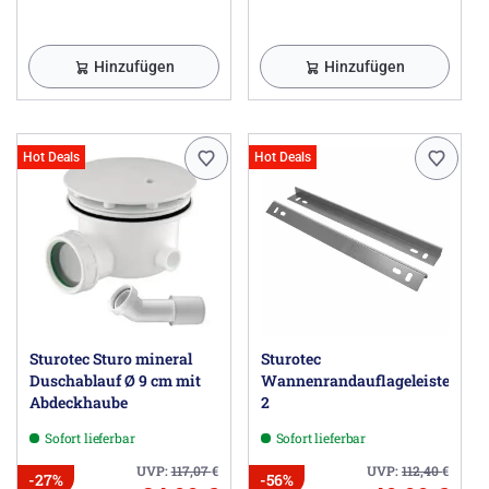
Hinzufügen
Hinzufügen
Hot Deals
Hot Deals
Sturotec Sturo mineral
Sturotec
Duschablauf Ø 9 cm mit
Wannenrandauflageleisten
Abdeckhaube
2
Sofort lieferbar
Sofort lieferbar
UVP:
117,07
€
UVP:
112,40
€
-27%
-56%