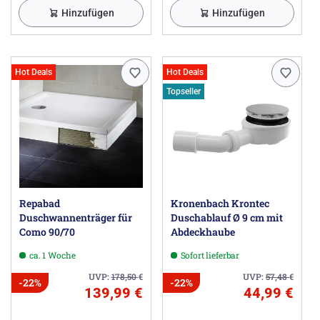
Hinzufügen
Hinzufügen
Hot Deals
Hot Deals
Topseller
Repabad
Kronenbach Krontec
Duschwannenträger für
Duschablauf Ø 9 cm mit
Como 90/70
Abdeckhaube
ca. 1 Woche
Sofort lieferbar
UVP:
178,50
€
UVP:
57,48
€
-22%
-22%
139,99 €
44,99 €