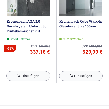
Kronenbach AQA 2.0
Kronenbach Cube Walk-In
Duschsystem Unterputz,
Glaselement bis 100 cm
Einhebelmischer mit
Umsteller, rund
Sofort lieferbar
ca. 2-3 Wochen
UVP:
821,37
€
UVP:
1.207,85
€
-59%
337,18 €
529,99 €
Hinzufügen
Hinzufügen