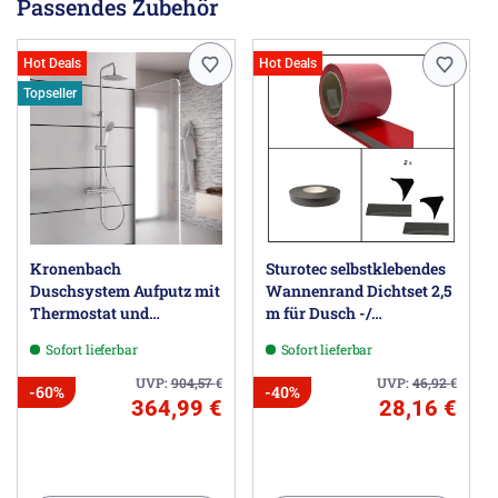
Passendes Zubehör
Hot Deals
Hot Deals
Topseller
Kronenbach
Sturotec selbstklebendes
Duschsystem Aufputz mit
Wannenrand Dichtset 2,5
Thermostat und
m für Dusch -/
Kopfbrause Ø 22,5 cm,
Badewanne
Sofort lieferbar
Sofort lieferbar
rund
UVP:
904,57
€
UVP:
46,92
€
-60%
-40%
364,99 €
28,16 €