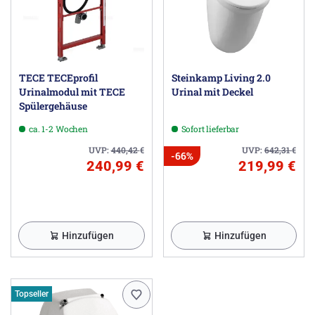
TECE TECEprofil
Steinkamp Living 2.0
Urinalmodul mit TECE
Urinal mit Deckel
Spülergehäuse
ca. 1-2 Wochen
Sofort lieferbar
UVP:
440,42
€
UVP:
642,31
€
-66%
240,99 €
219,99 €
Hinzufügen
Hinzufügen
Topseller