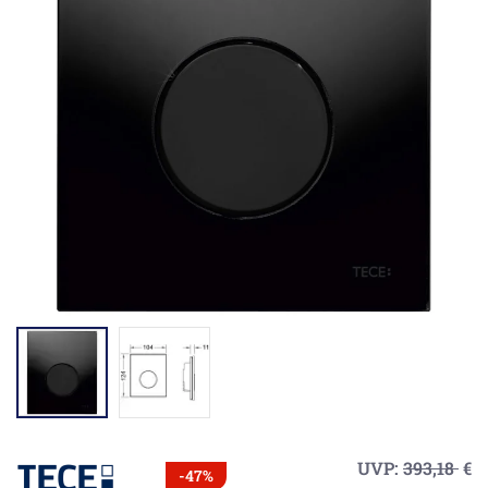
UVP:
393,18
€
-47%