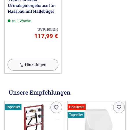
Urinalspülergehäuse für
Nassbau mit Haltebügel
ca. 1 Woche
UVP:
191,11
€
117,99 €
Hinzufügen
Unsere Empfehlungen
Topseller
Hot Deals
Topseller