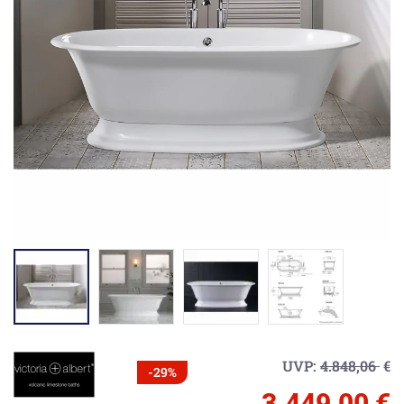
UVP:
4.848,06
€
-29%
3.449,00 €