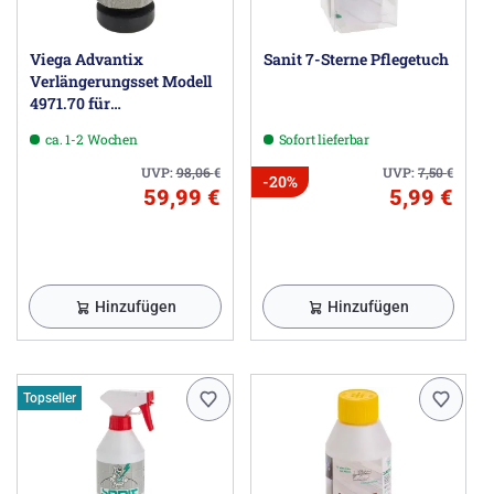
Viega Advantix
Sanit 7-Sterne Pflegetuch
Verlängerungsset Modell
4971.70 für
Duschrinnenrost
ca. 1-2 Wochen
Sofort lieferbar
UVP:
98,06
€
UVP:
7,50
€
-20%
59,99 €
5,99 €
Hinzufügen
Hinzufügen
Topseller