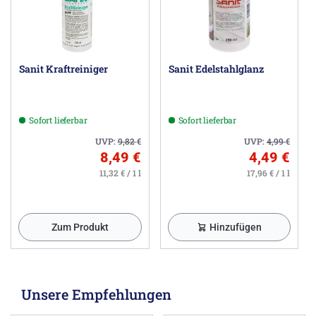
Sanit Kraftreiniger
Sanit Edelstahlglanz
Sofort lieferbar
Sofort lieferbar
UVP:
9,82
€
UVP:
4,99
€
8,49 €
4,49 €
11,32 € / 1 l
17,96 € / 1 l
Zum Produkt
Hinzufügen
Unsere Empfehlungen