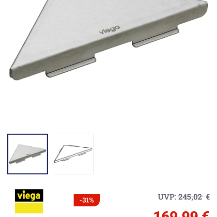
UVP:
245,02
€
-31%
169,99 €