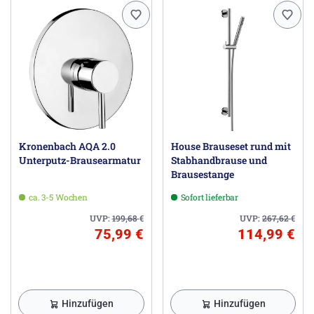
Kronenbach AQA 2.0
House Brauseset rund mit
Unterputz-Brausearmatur
Stabhandbrause und
Brausestange
ca. 3-5 Wochen
Sofort lieferbar
UVP:
199,68
€
UVP:
267,62
€
75,99 €
114,99 €
Hinzufügen
Hinzufügen