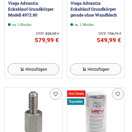
Viega Advantix
Viega Advantix
Eckablauf Grundkörper
Eckablauf Grundkörper
Modell 4972.80
gerade ohne Wandblech
ca. 1 Woche
ca. 1 Woche
UVP:
828,95
€
UVP:
796,71
€
579,99 €
549,99 €
Hinzufügen
Hinzufügen
Hot Deals
Topseller