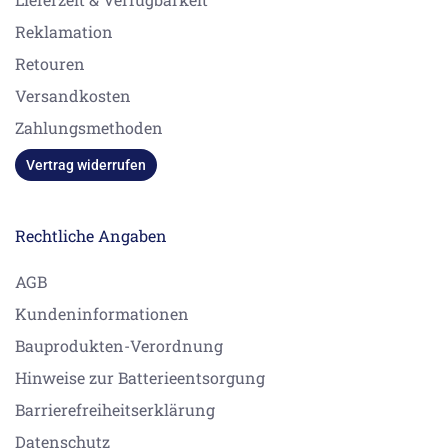
Reklamation
Retouren
Versandkosten
Zahlungsmethoden
Vertrag widerrufen
Rechtliche Angaben
AGB
Kundeninformationen
Bauprodukten-Verordnung
Hinweise zur Batterieentsorgung
Barrierefreiheitserklärung
Datenschutz