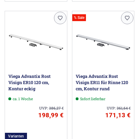
% Sale
Viega Advantix Rost
Viega Advantix Rost
Visign ER10 120 cm,
Visign ER11 für Rinne 120
Kontur eckig
cm, Kontur rund
ca. 1 Woche
Sofort lieferbar
UVP:
386,27
€
UVP:
361,64
€
198,99 €
171,13 €
Varianten