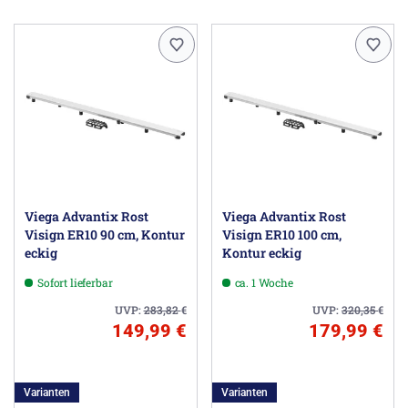
Viega Advantix Rost
Viega Advantix Rost
Visign ER10 90 cm, Kontur
Visign ER10 100 cm,
eckig
Kontur eckig
Sofort lieferbar
ca. 1 Woche
UVP:
283,82
€
UVP:
320,35
€
149,99 €
179,99 €
Varianten
Varianten