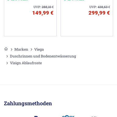
UVP:
288,10
€
UVP:
438,63
€
149,99 €
299,99 €
Marken
Viega
Duschrinnen und Bodenentwässerung
Visign Ablaufroste
Zahlungsmethoden