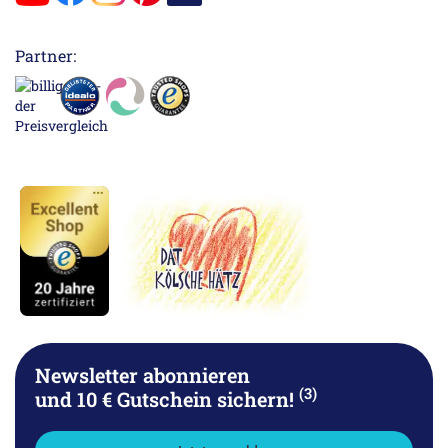
Partner:
Newsletter abonnieren
(3)
und 10 € Gutschein sichern!