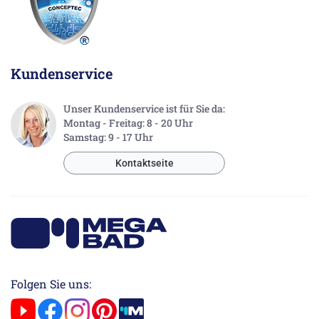
Kundenservice
Unser Kundenservice ist für Sie da:
Montag - Freitag: 8 - 20 Uhr
Samstag: 9 - 17 Uhr
Kontaktseite
Folgen Sie uns: