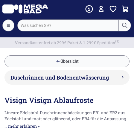
Vorkassenrabatt
Übersicht
Duschrinnen und Bodenentwässerung
Visign Visign Ablaufroste
Lineare Edelstahl-Duschrinnenabdeckungen ER1 und ER2 aus
Edelstahl und matt oder glänzend, oder ER4 für die Anpassung
an den umgebenden Belag, ER9 aus ESG mit Edelstahl-
... mehr erfahren »
Einsätzen, außerdem am Ende der Liste die dreieckigen EA-