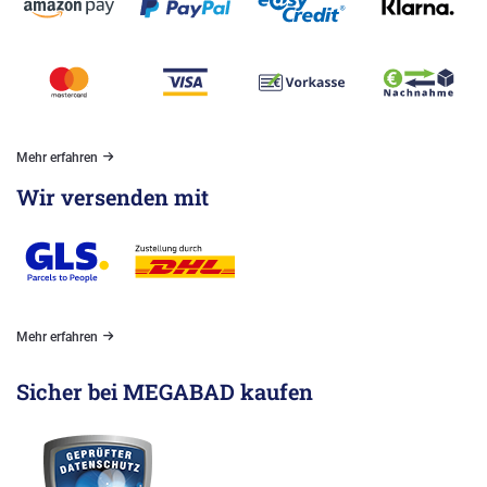
Mehr erfahren
Wir versenden mit
Mehr erfahren
Sicher bei MEGABAD kaufen