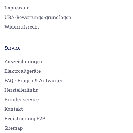
Impressum
UBA-Bewertungs-grundlagen
Widerrufsrecht
Service
Auszeichnungen
Elektroaltgeräte
FAQ - Fragen & Antworten
Herstellerlinks
Kundenservice
Kontakt
Registrierung B2B
Sitemap