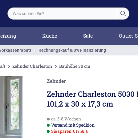
eizung
Küche
Sale
Outlet-S
Vorkassenrabatt
|
Rechnungskauf & 0% Finanzierung
Maß
Zehnder Charleston
Bauhöhe 30 cm
Zehnder
Zehnder Charleston 5030 
101,2 x 30 x 17,3 cm
ca. 5-8 Wochen
Versand mit Spedition
Sie sparen: 617,91 €