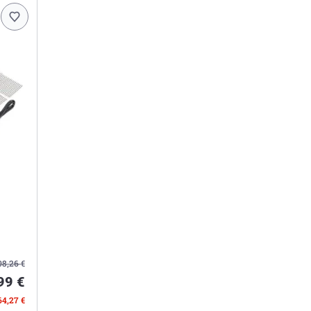
08,26
€
99 €
64,27 €