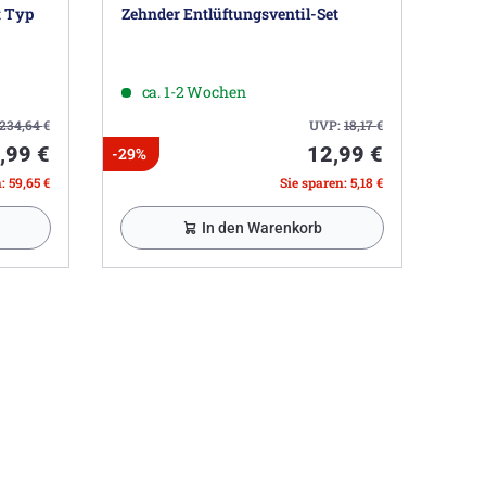
t Typ
Zehnder Entlüftungsventil-Set
ca. 1-2 Wochen
234,64
€
UVP:
18,17
€
,99 €
12,99 €
-29%
: 59,65 €
Sie sparen: 5,18 €
In den Warenkorb