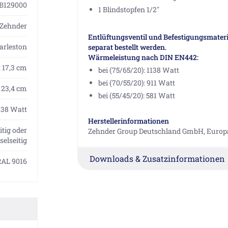
B129000
1 Blindstopfen 1/2"
Zehnder
Entlüftungsventil und Befestigungsmateri
arleston
separat bestellt werden.
Wärmeleistung nach DIN EN442:
: 17,3 cm
bei (75/65/20): 1138 Watt
bei (70/55/20): 911 Watt
23,4 cm
bei (55/45/20): 581 Watt
138 Watt
Herstellerinformationen
itig oder
Zehnder Group Deutschland GmbH, Europa
elseitig
Downloads & Zusatzinformationen
RAL 9016