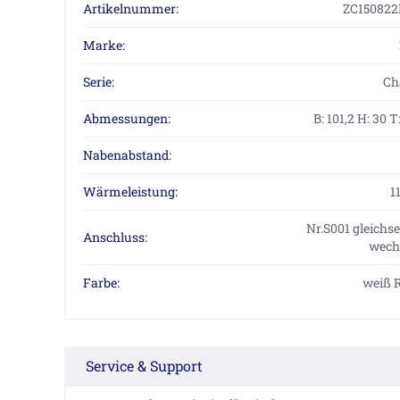
Artikelnummer:
ZC150822
Marke:
Serie:
Ch
Abmessungen:
B: 101,2 H: 30 T
Nabenabstand:
Wärmeleistung:
1
Nr.S001 gleichse
Anschluss:
wechs
Farbe:
weiß 
Service & Support