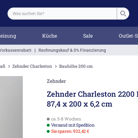
eizung
Küche
Sale
Outlet-S
Vorkassenrabatt
|
Rechnungskauf & 0% Finanzierung
Maß
Zehnder Charleston
Bauhöhe 200 cm
Zehnder
Zehnder Charleston 2200 
87,4 x 200 x 6,2 cm
ca. 5-8 Wochen
Versand mit Spedition
Sie sparen: 932,42 €