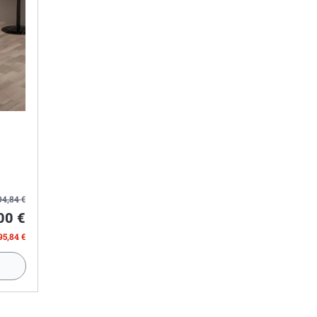
94,84
€
00 €
95,84 €