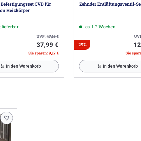
 Befestigungsset CVD für
Zehnder Entlüftungsventil-Se
ton Heizkörper
 lieferbar
ca. 1-2 Wochen
UVP:
47,16
€
UV
37,99 €
12
-29%
Sie sparen: 9,17 €
Sie spare
In den Warenkorb
In den Warenkorb