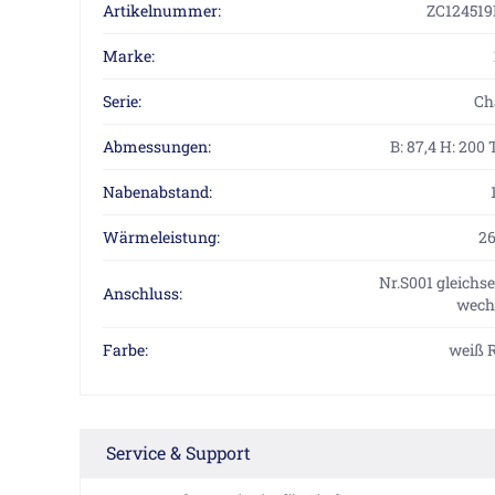
Artikelnummer:
ZC124519
Marke:
Serie:
Ch
Abmessungen:
B: 87,4 H: 200 
Nabenabstand:
Wärmeleistung:
2
Nr.S001 gleichse
Anschluss:
wechs
Farbe:
weiß 
Service & Support