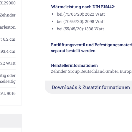
B129000
Wärmeleistung nach DIN EN442:
bei (75/65/20): 2622 Watt
Zehnder
bei (70/55/20): 2098 Watt
arleston
bei (55/45/20): 1338 Watt
T: 6,2 cm
Entlüftungsventil und Befestigungsmateri
separat bestellt werden.
193,4 cm
622 Watt
Herstellerinformationen
Zehnder Group Deutschland GmbH, Europa
itig oder
elseitig
Downloads & Zusatzinformationen
RAL 9016