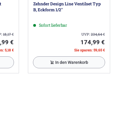
t
Zehnder Design Line Ventilset Typ
B, Eckform 1/2"
Sofort lieferbar
P:
18,17
€
UVP:
234,64
€
,99 €
174,99 €
n: 5,18 €
Sie sparen: 59,65 €
In den Warenkorb