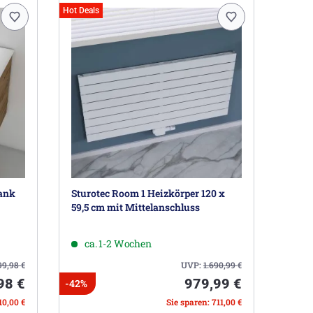
Hot Deals
rank
Sturotec Room 1 Heizkörper 120 x
59,5 cm mit Mittelanschluss
ca. 1-2 Wochen
99,98
€
UVP:
1.690,99
€
98 €
979,99 €
-42%
10,00 €
Sie sparen: 711,00 €