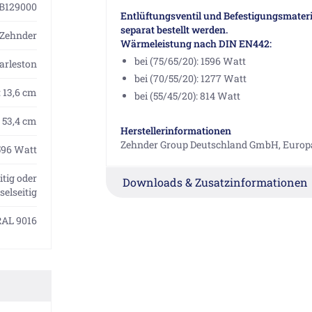
B129000
Entlüftungsventil und Befestigungsmateri
separat bestellt werden.
Zehnder
Wärmeleistung nach DIN EN442:
bei (75/65/20): 1596 Watt
arleston
bei (70/55/20): 1277 Watt
: 13,6 cm
bei (55/45/20): 814 Watt
53,4 cm
Herstellerinformationen
Zehnder Group Deutschland GmbH, Europa
596 Watt
itig oder
Downloads & Zusatzinformationen
elseitig
RAL 9016