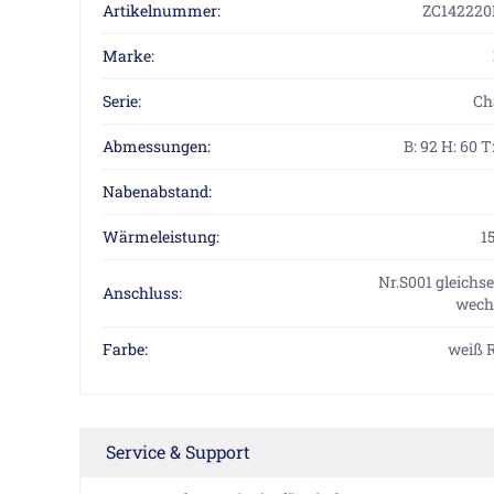
Artikelnummer:
ZC142220
Marke:
Serie:
Ch
Abmessungen:
B: 92 H: 60 T
Nabenabstand:
Wärmeleistung:
1
Nr.S001 gleichse
Anschluss:
wechs
Farbe:
weiß 
Service & Support