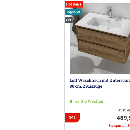
Hot Deals
Topseller
Set
Loft Waschtisch mit Untersch
80 cm, 2 Auszüge
ca. 3-5 Wochen
UVP:
7
489,
-39%
Sie sparen: 3