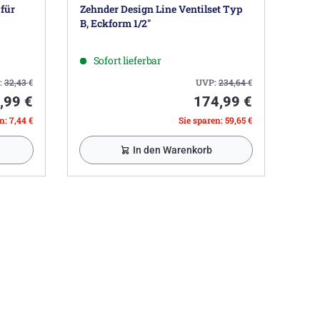
für
Zehnder Design Line Ventilset Typ
B, Eckform 1/2"
Sofort lieferbar
:
32,43
€
UVP:
234,64
€
,99 €
174,99 €
n: 7,44 €
Sie sparen: 59,65 €
In den Warenkorb