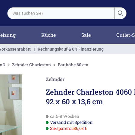
eizung
Küche
Sale
Outlet-S
Vorkassenrabatt
|
Rechnungskauf & 0% Finanzierung
Maß
Zehnder Charleston
Bauhöhe 60 cm
Zehnder
Zehnder Charleston 4060 
92 x 60 x 13,6 cm
ca. 5-8 Wochen
Versand mit Spedition
Sie sparen: 586,68 €