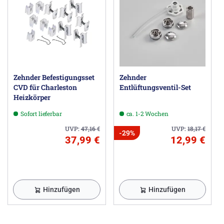
Zehnder Befestigungsset
Zehnder
CVD für Charleston
Entlüftungsventil-Set
Heizkörper
Sofort lieferbar
ca. 1-2 Wochen
UVP:
47,16
€
UVP:
18,17
€
-29%
37,99 €
12,99 €
Hinzufügen
Hinzufügen