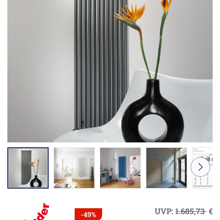
UVP:
1.685,73
€
-49%