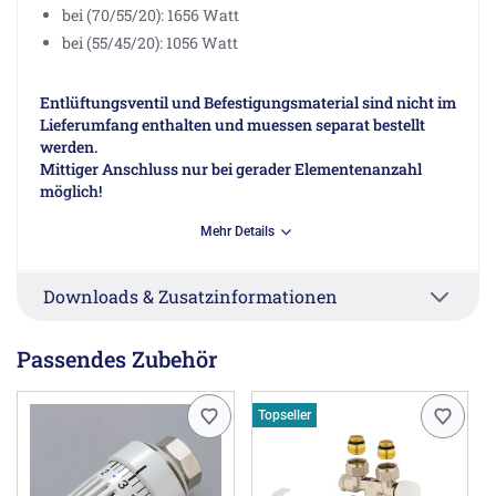
bei (70/55/20): 1656 Watt
bei (55/45/20): 1056 Watt
Entlüftungsventil und Befestigungsmaterial sind nicht im
Lieferumfang enthalten und muessen separat bestellt
werden.
Mittiger Anschluss nur bei gerader Elementenanzahl
möglich!
Mehr Details
Herstellerinformationen
Zehnder Group Deutschland GmbH, Europastraße 10,
77933 Lahr DE, info@zehnder-systems.de
Downloads & Zusatzinformationen
Passendes Zubehör
Topseller