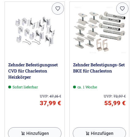
Zehnder Befestigungsset
Zehnder Befestigungs-Set
CVD für Charleston
BKE für Charleston
Heizkörper
Sofort lieferbar
ca. 1 Woche
UVP:
47,16
€
UVP:
72,97
€
37,99 €
55,99 €
Hinzufügen
Hinzufügen