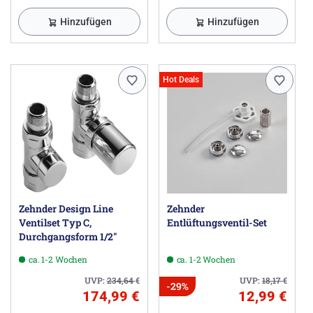
Hinzufügen
Hinzufügen
Hot Deals
Zehnder Design Line
Zehnder
Ventilset Typ C,
Entlüftungsventil-Set
Durchgangsform 1/2"
ca. 1-2 Wochen
ca. 1-2 Wochen
UVP:
234,64
€
UVP:
18,17
€
-29%
174,99 €
12,99 €