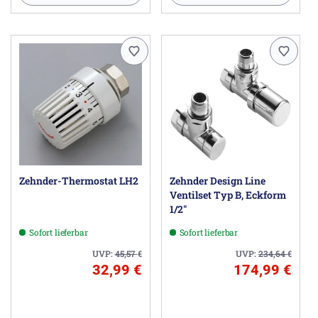
Zehnder-Thermostat LH2
Zehnder Design Line
Ventilset Typ B, Eckform
1/2"
Sofort lieferbar
Sofort lieferbar
UVP:
45,57
€
UVP:
234,64
€
32,99 €
174,99 €