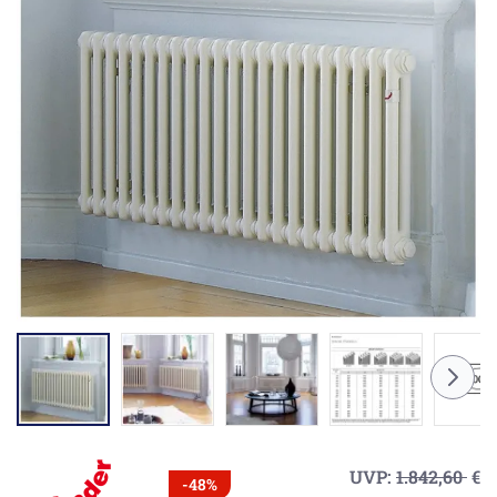
UVP:
1.842,60
€
-48%