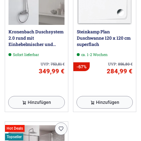
Kronenbach Duschsystem
Steinkamp Plan
2.0 rund mit
Duschwanne 120 x 120 cm
Einhebelmischer und
superflach
Kopfbrause 22,5 cm
Sofort lieferbar
ca. 1-2 Wochen
UVP:
753,81
€
UVP:
856,80
€
-67%
349,99 €
284,99 €
Hinzufügen
Hinzufügen
Hot Deals
Topseller