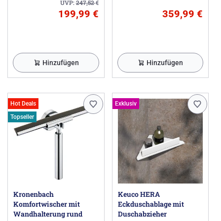
Korrosionsbeständigkeit sowie überzeugende
UVP:
247,52
€
hydrophobe Eigenschaften miteinander vereint. Diese
199,99 €
359,99 €
Kombination gibt der Glasinnenseite ein doppeltes
Schutzschild.
Herstellerinformationen
Hinzufügen
Hinzufügen
HSK Duschkabinenbau KG, Zum Hohlen Morgen 22,
59939 Olsberg DE, hsk-oms@hsk-duschkabinenbau.de
Hot Deals
Exklusiv
Topseller
Kronenbach
Keuco HERA
Komfortwischer mit
Eckduschablage mit
Wandhalterung rund
Duschabzieher