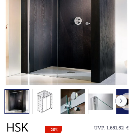
UVP:
1.651,52
€
-20%