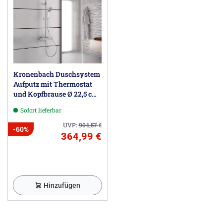
Kronenbach Duschsystem
Aufputz mit Thermostat
und Kopfbrause Ø 22,5 cm,
rund
Sofort lieferbar
UVP:
904,57
€
-60%
364,99 €
Hinzufügen