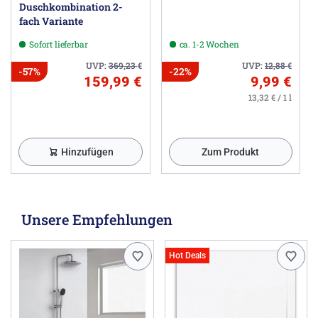
Duschkombination 2-
fach Variante
Sofort lieferbar
ca. 1-2 Wochen
UVP:
369,23
€
UVP:
12,88
€
-57%
-22%
159,99 €
9,99 €
13,32 € / 1 l
Hinzufügen
Zum Produkt
Unsere Empfehlungen
Hot Deals