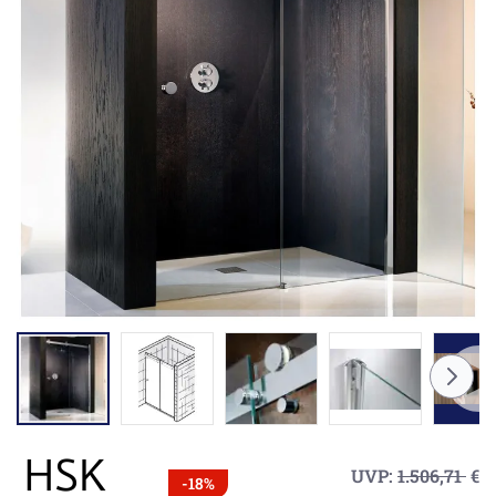
UVP:
1.506,71
€
-18%