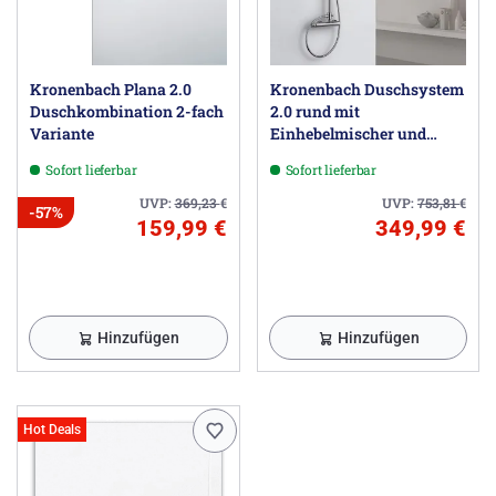
Kronenbach Plana 2.0
Kronenbach Duschsystem
Duschkombination 2-fach
2.0 rund mit
Variante
Einhebelmischer und
Kopfbrause 22,5 cm
Sofort lieferbar
Sofort lieferbar
UVP:
369,23
€
UVP:
753,81
€
-57%
159,99 €
349,99 €
Hinzufügen
Hinzufügen
Hot Deals