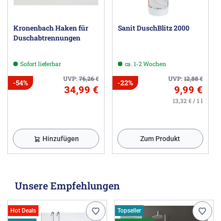
Kronenbach Haken für
Sanit DuschBlitz 2000
Duschabtrennungen
Sofort lieferbar
ca. 1-2 Wochen
UVP:
76,26
€
UVP:
12,88
€
-54%
-22%
34,99 €
9,99 €
13,32 € / 1 l
Hinzufügen
Zum Produkt
Unsere Empfehlungen
Hot Deals
Topseller