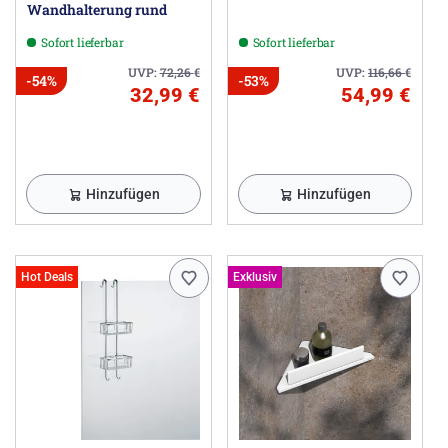
Wandhalterung rund
Sofort lieferbar
Sofort lieferbar
UVP:
72,26
€
UVP:
116,66
€
-54%
-53%
32,99 €
54,99 €
Hinzufügen
Hinzufügen
Hot Deals
Exklusiv