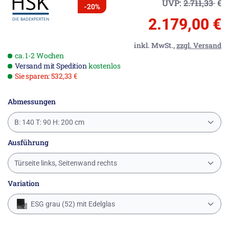
UVP:
2.711,33
€
-20%
2.179,00 €
inkl. MwSt.,
zzgl. Versand
ca. 1-2 Wochen
Versand mit Spedition
kostenlos
Sie sparen: 532,33 €
Abmessungen
B: 140 T: 90 H: 200 cm
Ausführung
Türseite links, Seitenwand rechts
Variation
ESG grau (52) mit Edelglas