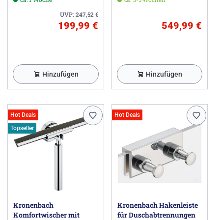
Kalk. Die Reinigung der Verglasung wird damit erleichtert
UVP:
247,52
€
- allerdings nicht erspart.
199,99 €
549,99 €
Bei Klarglas steht als Option auch die Veredlungsstufe
"TwinSeal" zur Verfügung. Das innovative Verfahren
ermöglicht die zweifache Beschichtung der
Glasoberfläche und bietet somit doppelte Brillanz. Mit
dieser Glasversiegelung wird ein besonderes
Hinzufügen
Hinzufügen
Oberflächensystem geschaffen, dass ein Höchstmaß an
Korrosionsbeständigkeit sowie überzeugende
hydrophobe Eigenschaften miteinander vereint. Diese
Kombination gibt der Glasinnenseite ein doppeltes
Hot Deals
Hot Deals
Schutzschild.
Topseller
Herstellerinformationen
HSK Duschkabinenbau KG, Zum Hohlen Morgen 22,
59939 Olsberg DE, hsk-oms@hsk-duschkabinenbau.de
Kronenbach
Kronenbach Hakenleiste
Komfortwischer mit
für Duschabtrennungen