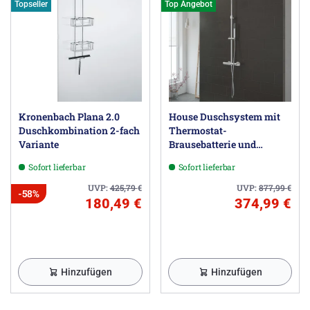
Topseller
Top Angebot
Kronenbach Plana 2.0
House Duschsystem mit
Duschkombination 2-fach
Thermostat-
Variante
Brausebatterie und
Kopfbrause rund, Aufputz
Sofort lieferbar
Sofort lieferbar
UVP:
425,79
€
UVP:
877,99
€
-58%
180,49 €
374,99 €
Hinzufügen
Hinzufügen