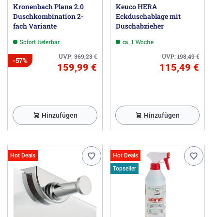
Kronenbach Plana 2.0
Keuco HERA
Duschkombination 2-
Eckduschablage mit
fach Variante
Duschabzieher
Sofort lieferbar
ca. 1 Woche
UVP:
369,23
€
UVP:
198,49
€
-57%
159,99 €
115,49 €
Hinzufügen
Hinzufügen
Hot Deals
Hot Deals
Topseller