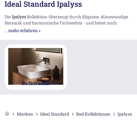
Ideal Standard Ipalyss
Die
Ipalyss
Kollektion überzeugt durch filigrane, dünnwandige
Keramik und harmonische Farbwelten - und bietet noch
weitaus mehr. In Kombination mit in verschiedenen Farben
... mehr erfahren »
erhältlichen Armaturen und Möbeln ermöglicht Ipalyss
vollkommen neuartige, kraftvolle und persönliche
Kompositionen.
Badkeramik
Marken
Ideal Standard
Bad Kollektionen
Ipalyss