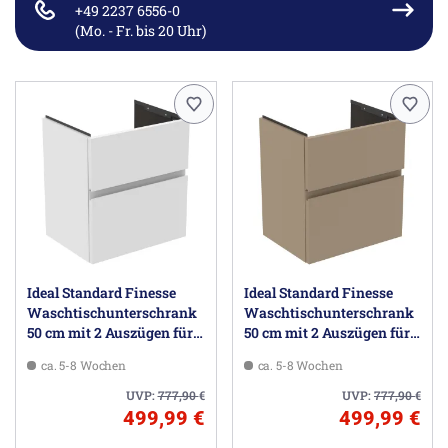
+49 2237 6556-0
(Mo. - Fr. bis 20 Uhr)
Ideal Standard Finesse
Ideal Standard Finesse
Waschtischunterschrank
Waschtischunterschrank
50 cm mit 2 Auszügen für
50 cm mit 2 Auszügen für
Möbelwaschtisch
Möbelwaschtisch
ca. 5-8 Wochen
ca. 5-8 Wochen
UVP:
777,90
€
UVP:
777,90
€
499,99 €
499,99 €