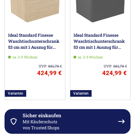
Ideal Standard Finesse
Ideal Standard Finesse
Waschtischunterschrank
Waschtischunterschrank
53 cm mit 1 Auszug für
53 cm mit 1 Auszug für
Waschtisch Connect Air
Waschtisch Connect Air
ca. 3-5 Wochen
ca. 3-5 Wochen
Cube
Cube
UVP:
661,76
€
UVP:
661,76
€
424,99 €
424,99 €
Varianten
Varianten
Sicher einkaufen
Mit Käuferschutz
von Trusted Shops