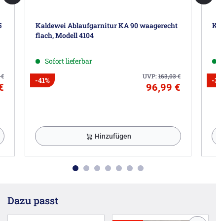
Herstellerinformationen
5
Kaldewei Ablaufgarnitur KA 90 waagerecht
Ka
Franz Kaldewei GmbH & Co. KG, Beckumer Str. 33-35,
flach, Modell 4104
59229 Ahlen DE, customerservice@kaldewei.com
Sofort lieferbar
1
€
UVP:
163,03
€
-41%
-3
€
96,99 €
Hinzufügen
Dazu passt