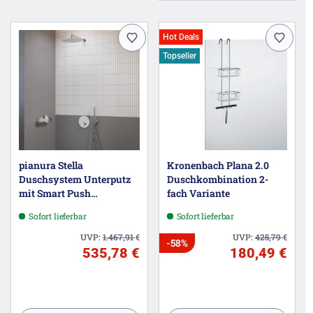
Hot Deals
Topseller
pianura Stella
Kronenbach Plana 2.0
Duschsystem Unterputz
Duschkombination 2-
mit Smart Push
fach Variante
Thermostat für 2
Sofort lieferbar
Sofort lieferbar
Verbraucher
UVP:
1.467,91
€
UVP:
425,79
€
-58%
535,78 €
180,49 €