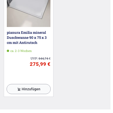
pianura Emilia mineral
Duschwanne 90 x 75 x 3
cm mit Antirutsch
ca. 2-3 Wochen
UVP:
644,74
€
275,99 €
Hinzufügen