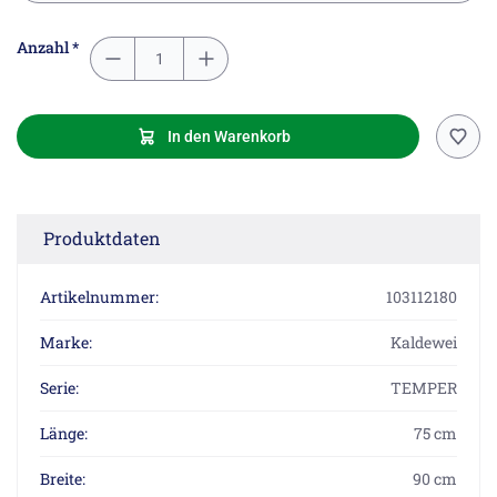
Anzahl *
In den Warenkorb
Produktdaten
Artikelnummer:
103112180
Marke:
Kaldewei
Serie:
TEMPER
Länge:
75 cm
Breite:
90 cm