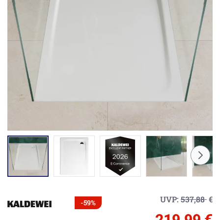
UVP:
537,88
€
-59%
219,99 €