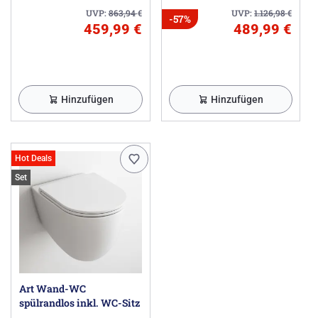
UVP:
863,94
€
UVP:
1.126,98
€
-57%
459,99 €
489,99 €
Hinzufügen
Hinzufügen
Hot Deals
Set
Art Wand-WC
spülrandlos inkl. WC-Sitz