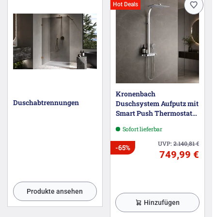
Hot Deals
Kronenbach
Duschabtrennungen
Duschsystem Aufputz mit
Smart Push Thermostat
und Glasablage
Sofort lieferbar
UVP:
2.140,81
€
-65%
749,99 €
Produkte ansehen
Hinzufügen