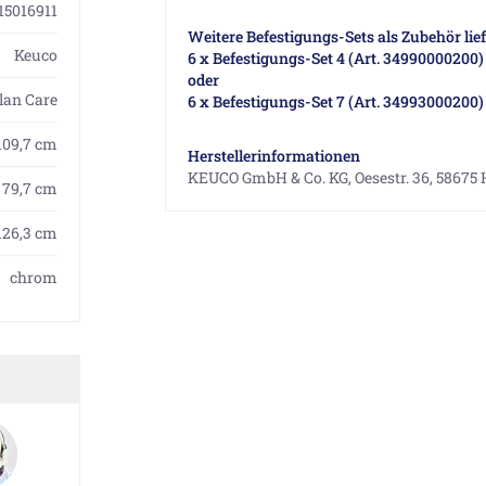
15016911
Weitere Befestigungs-Sets als Zubehör li
Keuco
6 x Befestigungs-Set 4 (Art. 34990000200)
oder
lan Care
6 x Befestigungs-Set 7 (Art. 34993000200)
109,7 cm
Herstellerinformationen
KEUCO GmbH & Co. KG, Oesestr. 36, 58675
79,7 cm
126,3 cm
chrom