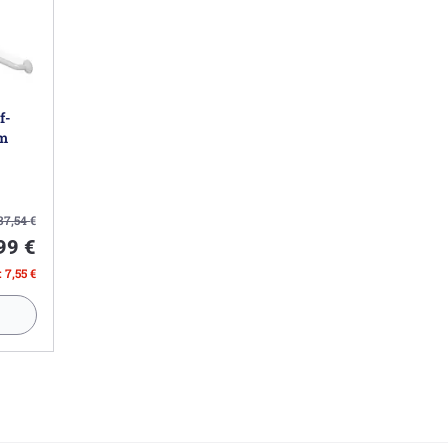
f-
cm
37,54
€
99 €
 7,55 €