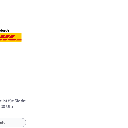
ist für Sie da:
- 20 Uhr
ite