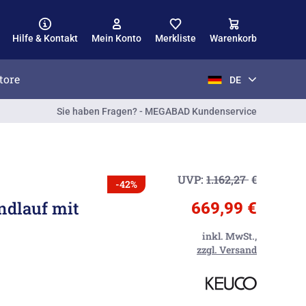
Hilfe & Kontakt
Mein Konto
Merkliste
Warenkorb
tore
DE
Sie haben Fragen? - MEGABAD Kundenservice
UVP:
1.162,27
€
-42%
ndlauf mit
669,99 €
inkl. MwSt.,
zzgl. Versand