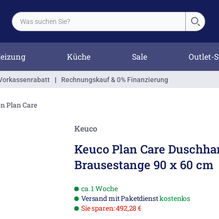
eizung
Küche
Sale
Outlet-S
Vorkassenrabatt
|
Rechnungskauf & 0% Finanzierung
on Plan Care
Keuco
Keuco Plan Care Duschha
Brausestange 90 x 60 cm
ca. 1 Woche
Versand mit Paketdienst
kostenlos
Sie sparen: 492,28 €