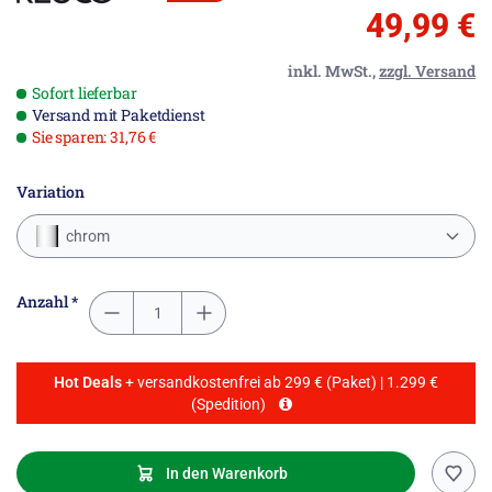
49,99 €
inkl. MwSt.,
zzgl. Versand
Sofort lieferbar
Versand mit Paketdienst
Sie sparen: 31,76 €
Variation
chrom
Anzahl *
Hot Deals
+ versandkostenfrei ab 299 € (Paket) | 1.299 €
(Spedition)
In den Warenkorb