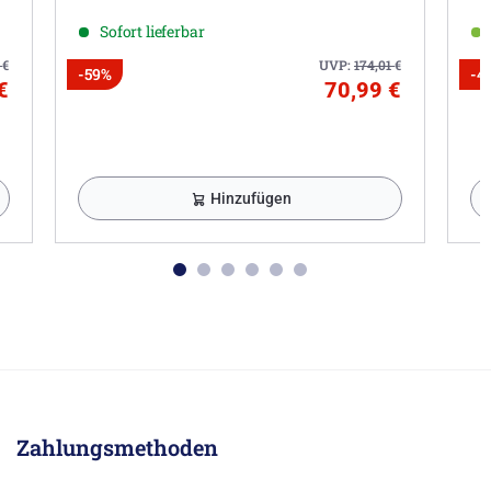
Sofort lieferbar
3
€
UVP:
174,01
€
-59%
-4
€
70,99 €
Hinzufügen
Zahlungsmethoden