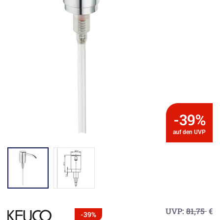
-39%
auf den UVP
UVP:
81,75
€
-39%