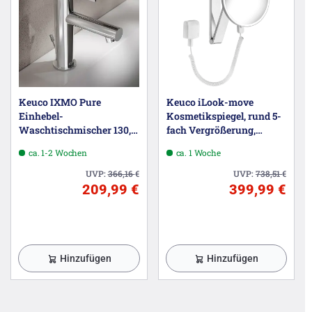
Keuco IXMO Pure
Keuco iLook-move
Einhebel-
Kosmetikspiegel, rund 5-
Waschtischmischer 130,
fach Vergrößerung,
mit Zugstangen-
Wandmodell,
ca. 1-2 Wochen
ca. 1 Woche
Ablaufgarnitur
Steckertransformator
UVP:
366,16
€
UVP:
738,51
€
209,99 €
399,99 €
Hinzufügen
Hinzufügen