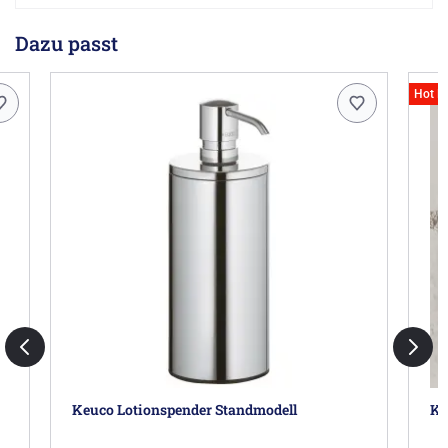
Dazu passt
Hot D
Keuco Lotionspender Standmodell
Kr