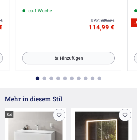
ca. 1 Woche
3
€
UVP:
220,15
€
-5
€
114,99 €
Hinzufügen
Mehr in diesem Stil
Set