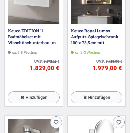
Keuco EDITION 11
Keuco Royal Lumos
Badmöbelset mit
Aufputz-Spiegelschrank
Waschtischunterbau und
100 x 73,5 cm mit
Keramik-Waschtisch, 105
Spiegelheizung, LED-
ca. 5-8 Wochen
ca. 2-3 Wochen
cm
Beleuchtung, 2 Türen
UVP:
3.172,18
€
UVP:
3.418,99
€
1.829,00 €
1.979,00 €
Hinzufügen
Hinzufügen