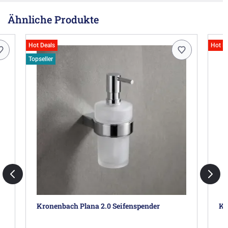
Ähnliche Produkte
Hot Deals
Hot D
Topseller
Kronenbach Plana 2.0 Seifenspender
Ke