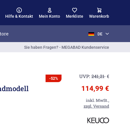
Hilfe & Kontakt
Mein Konto
Merkliste
Warenkorb
tore
DE
Sie haben Fragen? - MEGABAD Kundenservice
UVP:
241,21
€
-52%
ndmodell
114,99 €
inkl. MwSt.,
zzgl. Versand