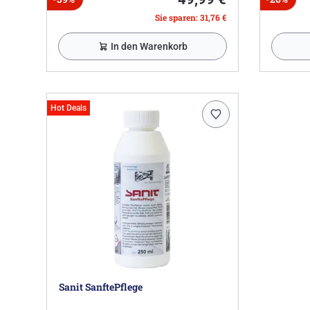
Sie sparen: 31,76 €
In den Warenkorb
Hot Deals
Sanit SanftePflege