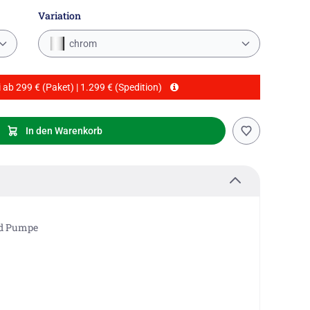
Variation
chrom
 ab 299 € (Paket) | 1.299 € (Spedition)
In den Warenkorb
nd Pumpe