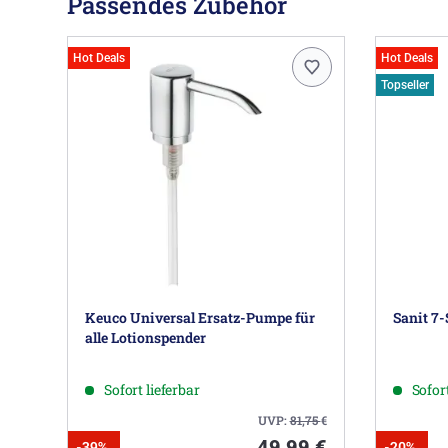
Passendes Zubehör
Hot Deals
Hot Deals
Topseller
Keuco Universal Ersatz-Pumpe für
Sanit 7-
alle Lotionspender
Sofort lieferbar
Sofort
UVP:
81,75
€
49,99 €
-39%
-20%