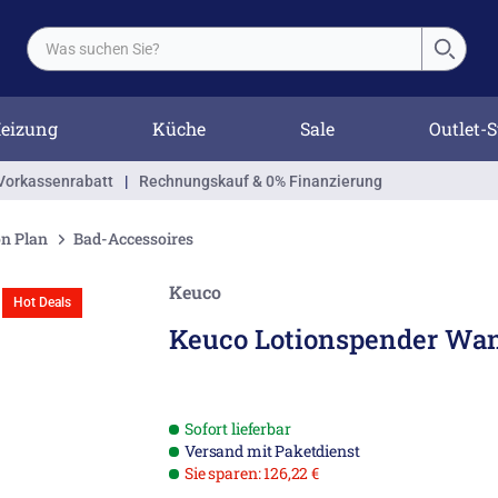
eizung
Küche
Sale
Outlet-S
Vorkassenrabatt
|
Rechnungskauf & 0% Finanzierung
on Plan
Bad-Accessoires
Keuco
Hot Deals
Keuco Lotionspender Wa
Sofort lieferbar
Versand mit Paketdienst
Sie sparen: 126,22 €