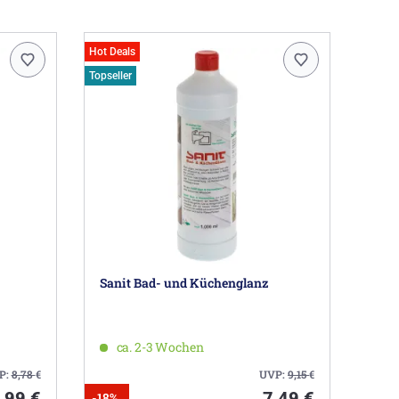
Hot Deals
Topseller
Sanit Bad- und Küchenglanz
ca. 2-3 Wochen
P:
8,78
€
UVP:
9,15
€
,99 €
7,49 €
-18%