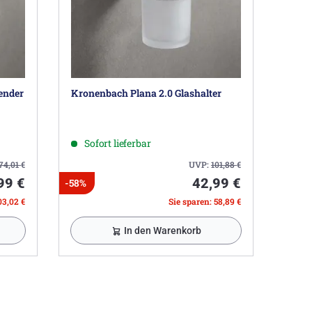
ender
Kronenbach Plana 2.0 Glashalter
Sofort lieferbar
74,01
€
UVP:
101,88
€
99 €
42,99 €
-58%
03,02 €
Sie sparen: 58,89 €
In den Warenkorb