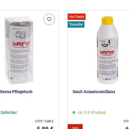
Hot Deals
Topseller
Sterne Pflegetuch
Sanit ArmaturenGlanz
 lieferbar
ca. 3-5 Wochen
UVP:
7,50
€
UV
5,99 €
6
-20%