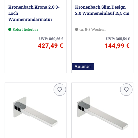
Kronenbach Krona 2.0 3-
Kronenbach Slim Design
Loch
2.0 Wanneneinlauf 15,5 cm
Wannenrandarmatur
Sofort lieferbar
ca. 5-8 Wochen
UVP:
860,56
€
UVP:
365,54
€
427,49 €
144,99 €
Varianten