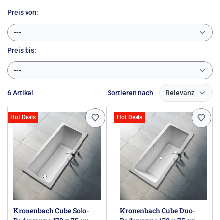
beständig und angenehm hautsympathisch: das sind die
optimalen Material-Eigenschaften einer
Preis von:
Badewanne
.
---
Preis
bis:
---
6 Artikel
Sortieren nach
Relevanz
Hot Deals
Hot Deals
Kronenbach Cube Solo-
Kronenbach Cube Duo-