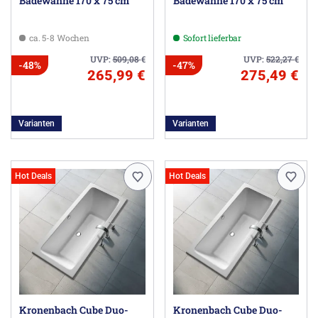
Badewanne 170 x 75 cm
Badewanne 170 x 75 cm
ca. 5-8 Wochen
Sofort lieferbar
UVP:
509,08
€
UVP:
522,27
€
-48%
-47%
265,99 €
275,49 €
Varianten
Varianten
Hot Deals
Hot Deals
Kronenbach Cube Duo-
Kronenbach Cube Duo-