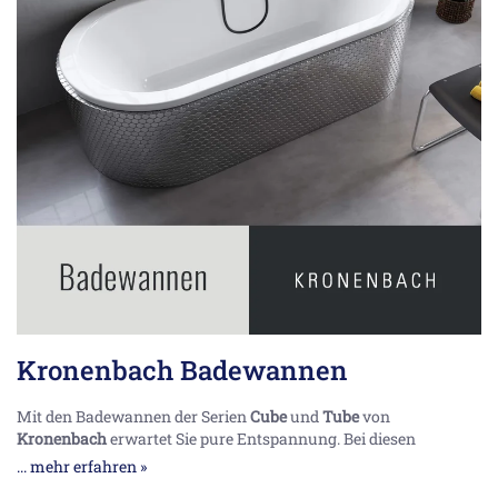
Kronenbach Badewannen
Mit den Badewannen der Serien
Cube
und
Tube
von
Kronenbach
erwartet Sie pure Entspannung. Bei diesen
Modellen kommt hochwertiges Sanitäracryl zum Einsatz.
... mehr erfahren »
Rutsch- und bruchfest, pflegeleicht und hygienisch, UV-