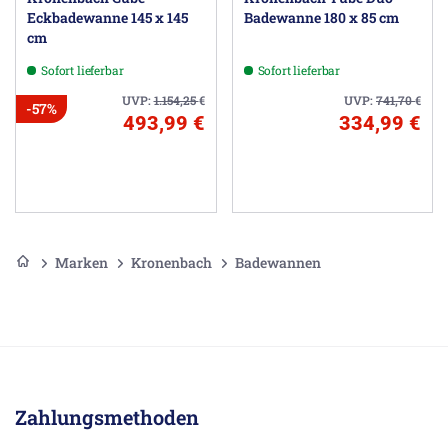
Eckbadewanne 145 x 145
Badewanne 180 x 85 cm
cm
Sofort lieferbar
Sofort lieferbar
UVP:
1.154,25
€
UVP:
741,70
€
-57%
493,99 €
334,99 €
Marken
Kronenbach
Badewannen
Zahlungsmethoden