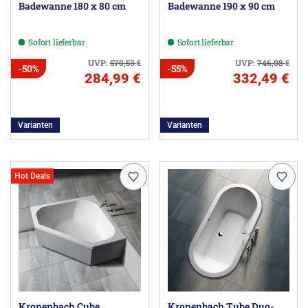
Badewanne 180 x 80 cm
Badewanne 190 x 90 cm
Sofort lieferbar
Sofort lieferbar
UVP:
570,53
€
UVP:
746,08
€
-50%
-55%
284,99 €
332,49 €
Varianten
Varianten
Hot Deals
Kronenbach Cube
Kronenbach Tube Duo-