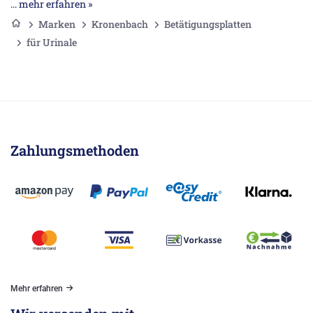
Hersteller erweisen sich diese Betätigungsplatten als optisch
... mehr erfahren »
ansprechende Lösungen.
Marken
Kronenbach
Betätigungsplatten
für Urinale
Zahlungsmethoden
Mehr erfahren