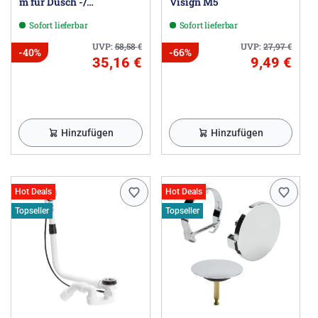
m für Dusch -/
Visign M5
Badewanne
Sofort lieferbar
Sofort lieferbar
UVP:
58,58
€
UVP:
27,97
€
-40%
-66%
35,16 €
9,49 €
Hinzufügen
Hinzufügen
Hot Deals
Hot Deals
Topseller
Topseller