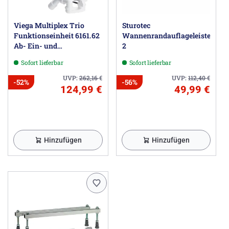
Viega Multiplex Trio
Sturotec
Funktionseinheit 6161.62
Wannenrandauflageleisten
Ab- Ein- und
2
Überlaufgarnitur
Sofort lieferbar
Sofort lieferbar
Sonderlänge
UVP:
262,16
€
UVP:
112,40
€
-52%
-56%
124,99 €
49,99 €
Hinzufügen
Hinzufügen