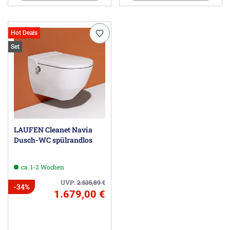
Hot Deals
Set
LAUFEN Cleanet Navia
Dusch-WC spülrandlos
ca. 1-2 Wochen
UVP:
2.535,89
€
-34%
1.679,00 €