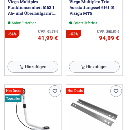
Viega Multiplex-
Viega Multiplex Trio-
Funktionseinheit 6163.1
Ausstattungsset 6161.01
Ab- und Überlaufgarnitur
Visign MT5
Sonderlänge
Sofort lieferbar
Sofort lieferbar
UVP:
91,75
€
UVP:
258,59
€
-54%
-63%
41,99 €
94,99 €
Hinzufügen
Hinzufügen
Hot Deals
Hot Deals
Topseller