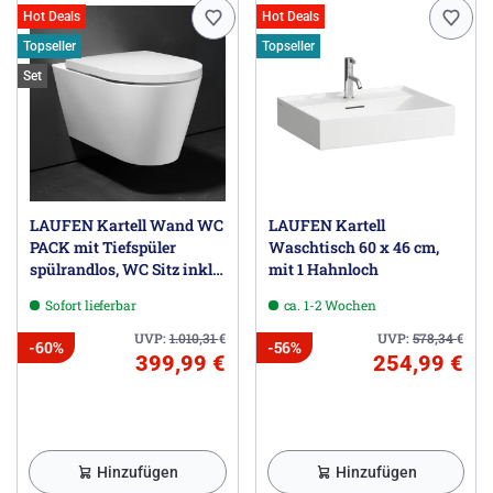
Hot Deals
Hot Deals
Topseller
Topseller
Set
LAUFEN Kartell Wand WC
LAUFEN Kartell
PACK mit Tiefspüler
Waschtisch 60 x 46 cm,
spülrandlos, WC Sitz inkl.
mit 1 Hahnloch
Absenkautomatik,
Sofort lieferbar
ca. 1-2 Wochen
EasyFit
UVP:
1.010,31
€
UVP:
578,34
€
-60%
-56%
399,99 €
254,99 €
Hinzufügen
Hinzufügen