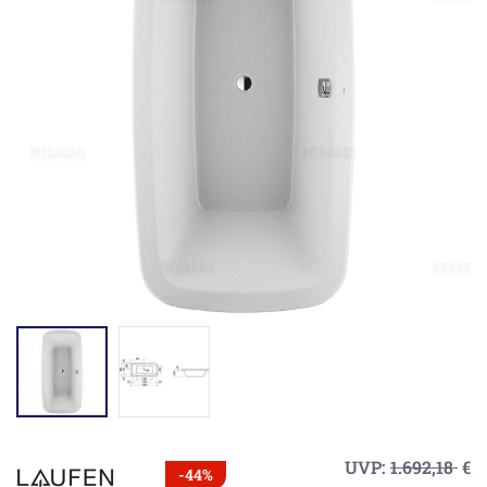
UVP:
1.692,18
€
-44%