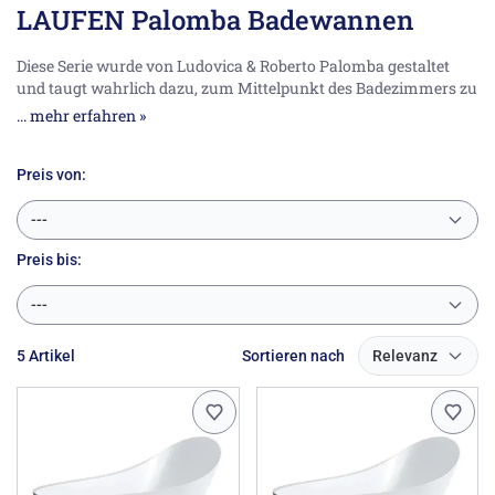
LAUFEN Palomba Badewannen
Diese Serie wurde von Ludovica & Roberto Palomba gestaltet
und taugt wahrlich dazu, zum Mittelpunkt des Badezimmers zu
werden, weil eine
Badewanne
nicht gleich einer
Badewanne
ist.
... mehr erfahren »
Werfen Sie einen Blick in unser Angebot und Sie werden
verstehen. Natürlich können Sie sich für eine eher klassische
Rechteck-Badewanne entscheiden, besondere Beachtung
Preis von:
verdient aber die freistehende Badewanne mit einer fließenden
Form wie von der Natur gemacht - denn ein Bad zu nehmen, das
---
ist eine ursprüngliche, sinnliche Sache.
Preis
bis:
---
5 Artikel
Sortieren nach
Relevanz