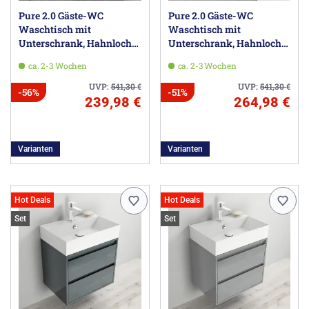
Pure 2.0 Gäste-WC
Pure 2.0 Gäste-WC
Waschtisch mit
Waschtisch mit
Unterschrank, Hahnloch
Unterschrank, Hahnloch
links
links
ca. 2-3 Wochen
ca. 2-3 Wochen
UVP:
541,30
€
UVP:
541,30
€
-56%
-51%
239,98 €
264,98 €
Varianten
Varianten
Hot Deals
Hot Deals
Set
Set