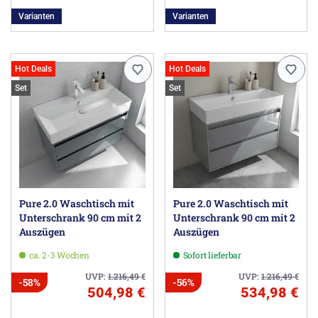
Varianten
Varianten
Hot Deals
Hot Deals
Set
Set
Pure 2.0 Waschtisch mit
Pure 2.0 Waschtisch mit
Unterschrank 90 cm mit 2
Unterschrank 90 cm mit 2
Auszügen
Auszügen
ca. 2-3 Wochen
Sofort lieferbar
UVP:
1.216,49
€
UVP:
1.216,49
€
-58%
-56%
504,98 €
534,98 €