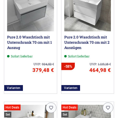
Pure 2.0 Waschtisch mit
Pure 2.0 Waschtisch mit
Unterschrank 70 cm mit 1
Unterschrank 70 cm mit 2
Auszug
Auszügen
Sofort lieferbar
Sofort lieferbar
UVP:
924,52
€
UVP:
1.119,18
€
-58%
379,48 €
464,98 €
Varianten
Varianten
Hot Deals
Hot Deals
Set
Set