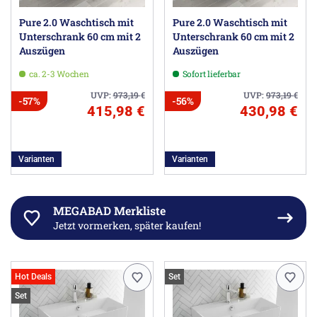
Pure 2.0 Waschtisch mit
Pure 2.0 Waschtisch mit
Unterschrank 60 cm mit 2
Unterschrank 60 cm mit 2
Auszügen
Auszügen
ca. 2-3 Wochen
Sofort lieferbar
UVP:
973,19
€
UVP:
973,19
€
-57%
-56%
415,98 €
430,98 €
Varianten
Varianten
MEGABAD Merkliste
Jetzt vormerken, später kaufen!
Hot Deals
Set
Set