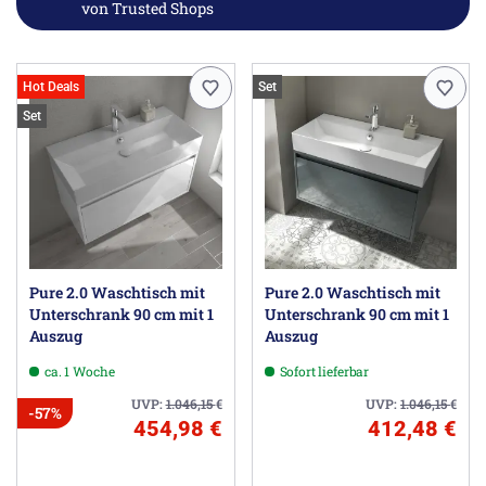
von Trusted Shops
Hot Deals
Set
Set
Pure 2.0 Waschtisch mit
Pure 2.0 Waschtisch mit
Unterschrank 90 cm mit 1
Unterschrank 90 cm mit 1
Auszug
Auszug
ca. 1 Woche
Sofort lieferbar
UVP:
1.046,15
€
UVP:
1.046,15
€
-57%
454,98 €
412,48 €