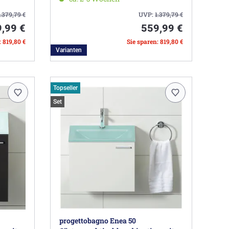
1.379,79
€
UVP:
1.379,79
€
,99 €
559,99 €
: 819,80 €
Sie sparen: 819,80 €
Varianten
Topseller
Set
progettobagno Enea 50