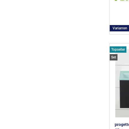
Varianten
Topseller
Set
progett