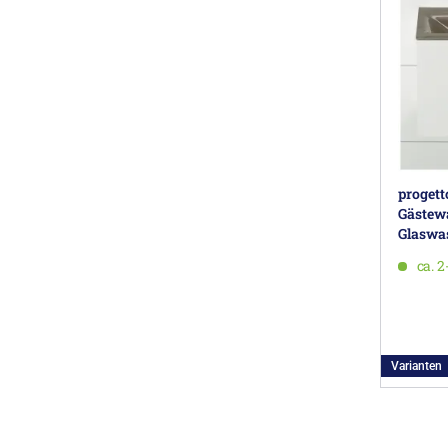
progett
Gästew
Glaswas
links
ca. 
Varianten