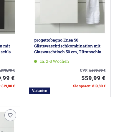
progettobagno Enea 50
n mit
Gästewaschtischkombination mit
nschlag
Glaswaschtisch 50 cm, Türanschlag
rechts
ca. 2-3 Wochen
1.379,79
€
UVP:
1.379,79
€
,99 €
559,99 €
: 819,80 €
Sie sparen: 819,80 €
Varianten