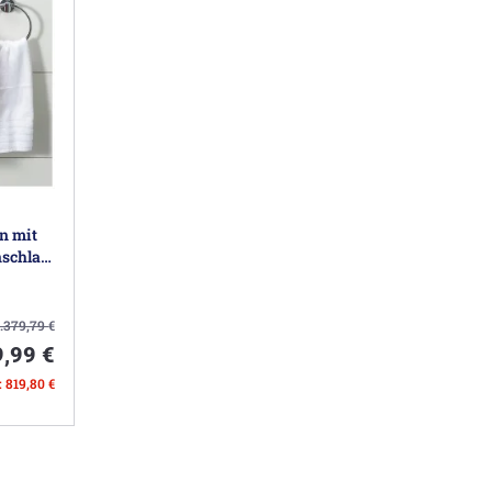
n mit
nschlag
1.379,79
€
,99 €
: 819,80 €