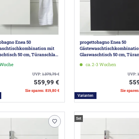
obagno Enea 50
progettobagno Enea 50
aschtischkombination mit
Gästewaschtischkombinatio
chtisch 50 cm, Türanschlag
Glaswaschtisch 50 cm, Türa
rechts
1 Woche
ca. 2-3 Wochen
UVP:
1.379,79
€
UVP:
559,99 €
559
Sie sparen: 819,80 €
Sie sparen
Varianten
Set