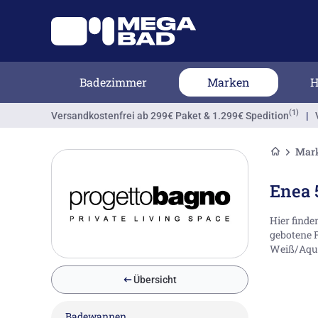
Badezimmer
Marken
H
(1)
Versandkostenfrei
ab 299€ Paket & 1.299€ Spedition
|
Mar
Enea 
Hier finde
gebotene F
Weiß/Aquam
Übersicht
Badewannen