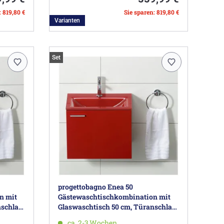
: 819,80 €
Sie sparen: 819,80 €
Varianten
Set
progettobagno Enea 50
n mit
Gästewaschtischkombination mit
nschlag
Glaswaschtisch 50 cm, Türanschlag
rechts
ca. 2-3 Wochen