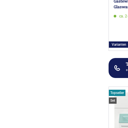
Gästew
Glaswas
links
ca. 
Varianten
T
+
Topseller
Set