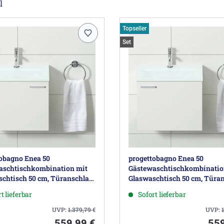
l
Topseller
Set
obagno Enea 50
progettobagno Enea 50
aschtischkombination mit
Gästewaschtischkombinatio
chtisch 50 cm, Türanschlag
Glaswaschtisch 50 cm, Türa
rechts
t lieferbar
Sofort lieferbar
UVP:
1.379,79
€
UVP:
559,99 €
559