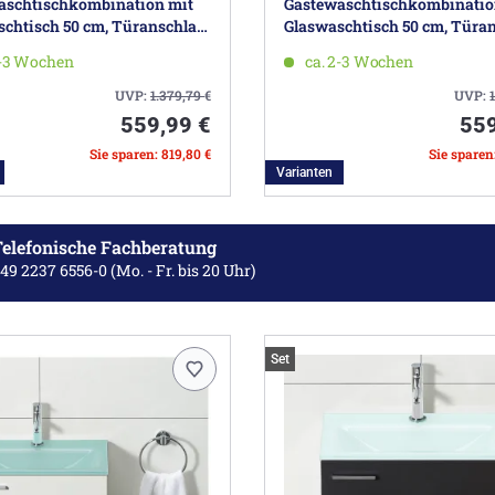
aschtischkombination mit
Gästewaschtischkombinatio
chtisch 50 cm, Türanschlag
Glaswaschtisch 50 cm, Türa
links
2-3 Wochen
ca. 2-3 Wochen
UVP:
1.379,79
€
UVP:
559,99 €
559
Sie sparen: 819,80 €
Sie sparen
Varianten
elefonische Fachberatung
49 2237 6556-0
(Mo. - Fr. bis 20 Uhr)
Set