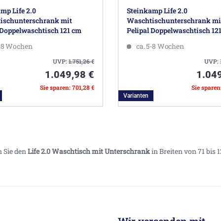
mp Life 2.0
Steinkamp Life 2.0
ischunterschrank mit
Waschtischunterschrank mi
 Doppelwaschtisch 121 cm
Pelipal Doppelwaschtisch 12
5-8 Wochen
ca. 5-8 Wochen
UVP:
1.751,26
€
UVP:
1.049,98 €
1.04
Sie sparen: 701,28 €
Sie sparen
Varianten
n Sie den
Life 2.0 Waschtisch mit Unterschrank
in Breiten von 71 bis 
Wir versenden mit