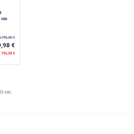
t
1 cm
1.751,26
€
9,98 €
: 701,28 €
121 cm.