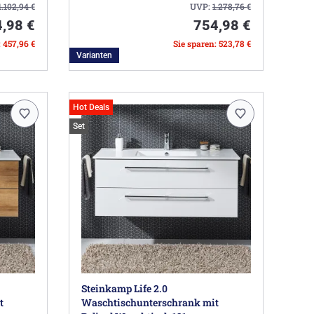
1.102,94
€
UVP:
1.278,76
€
,98 €
754,98 €
: 457,96 €
Sie sparen: 523,78 €
Varianten
Hot Deals
Set
Steinkamp Life 2.0
t
Waschtischunterschrank mit