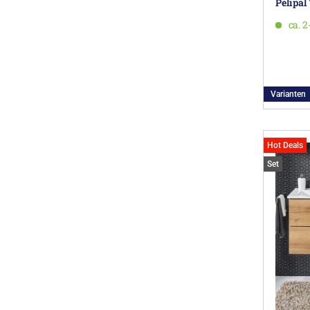
Pelipal
ca. 
Varianten
Hot Deals
Set