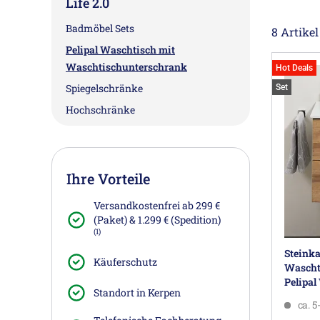
Life 2.0
Badmöbel Sets
8 Artikel
Pelipal Waschtisch mit
Waschtischunterschrank
Hot Deals
Spiegelschränke
Set
Hochschränke
Ihre Vorteile
Versandkostenfrei ab 299 €
(Paket) & 1.299 € (Spedition)
(1)
Steinka
Käuferschutz
Wascht
Pelipal
Standort in Kerpen
ca. 