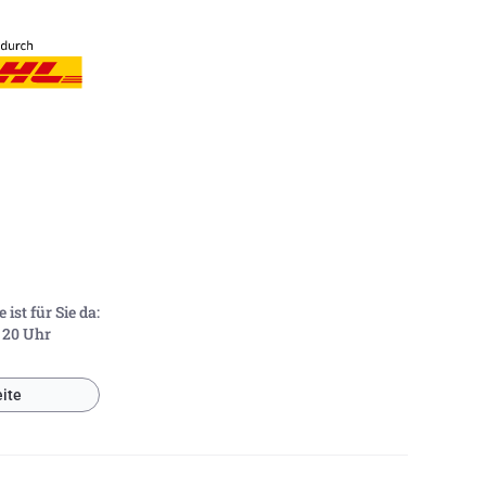
ist für Sie da:
- 20 Uhr
ite