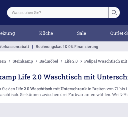
eizung
Küche
Sale
Outlet-S
Vorkassenrabatt
|
Rechnungskauf & 0% Finanzierung
ken
Steinkamp
Badmöbel
Life 2.0
Pelipal Waschtisch mi
kamp Life 2.0 Waschtisch mit Untersc
n Sie den
Life 2.0 Waschtisch mit Unterschrank
in Breiten von 71 bis 
schtisch. Sie können zwischen drei Farbvarianten wählen: Weiß-Ho