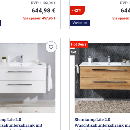
UVP:
1.102,94
€
UVP:
644,98 €
644
-42%
Sie sparen: 457,96 €
Sie sparen
Varianten
Hot Deals
Set
mp Life 2.0
Steinkamp Life 2.0
ischunterschrank mit
Waschtischunterschrank mi