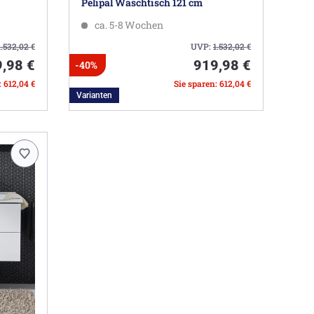
Pelipal Waschtisch 121 cm
ca. 5-8 Wochen
1.532,02
€
UVP:
1.532,02
€
,98 €
919,98 €
-40%
: 612,04 €
Sie sparen: 612,04 €
Varianten