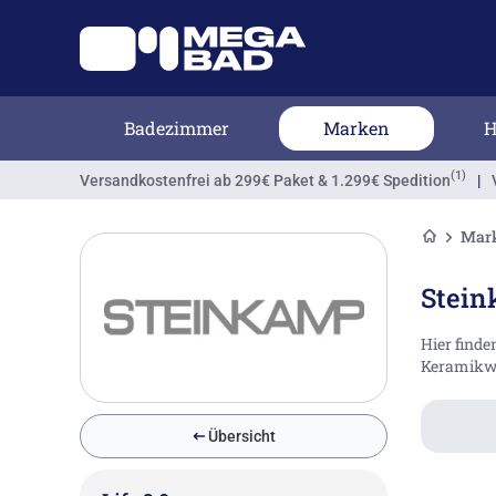
Badezimmer
Marken
H
(1)
Versandkostenfrei
ab 299€ Paket & 1.299€ Spedition
|
Mar
Stein
Hier finde
Keramikwa
Übersicht