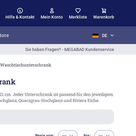
Hilfe & Kontakt
Mein Konto
Merkliste
Warenkorb
tore
DE
Sie haben Fragen? - MEGABAD Kundenservice
t Waschtischunterschrank
hrank
121 cm. Jeder Unterschrank ist passend für den jeweiligem
chglanz, Quarzgrau-Hochglanz und Riviera Eiche.
Preis von:
---
bis:
---