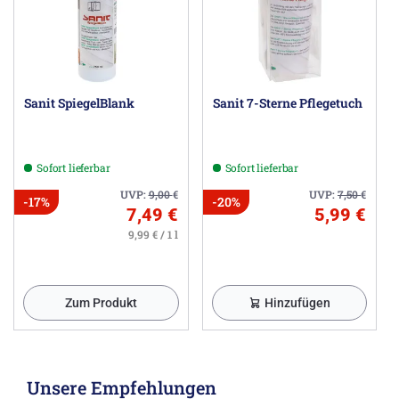
Sanit SpiegelBlank
Sanit 7-Sterne Pflegetuch
Sofort lieferbar
Sofort lieferbar
UVP:
9,00
€
UVP:
7,50
€
-17%
-20%
7,49 €
5,99 €
9,99 € / 1 l
Zum Produkt
Hinzufügen
Unsere Empfehlungen