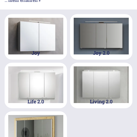
... mehr erfahren »
Ausführungen und Breiten.
Joy
Joy 2.0
Life 2.0
Living 2.0