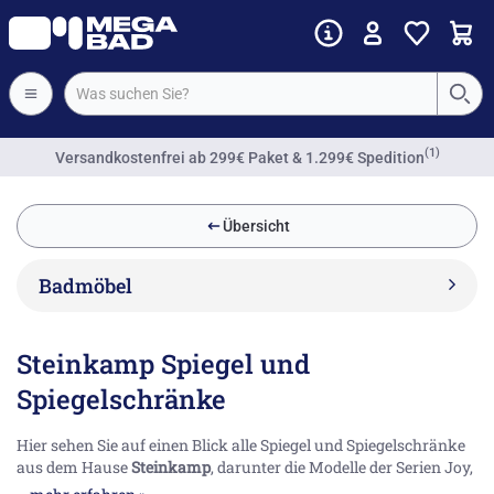
(1)
Versandkostenfrei
ab 299€ Paket & 1.299€ Spedition
Übersicht
Badmöbel
Steinkamp Spiegel und
Spiegelschränke
Hier sehen Sie auf einen Blick alle Spiegel und Spiegelschränke
aus dem Hause
Steinkamp
, darunter die Modelle der Serien Joy,
Joy 2.0, Life 2.0, Living 2.0 und Value in all ihren verschiedenen