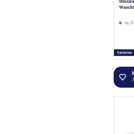
Steink
Wascht
ca. 
Varianten
J