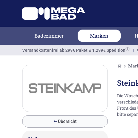
Badezimmer
Marken
H
(1)
Versandkostenfrei
ab 299€ Paket & 1.299€ Spedition
|
Mar
Stein
Die Wascht
verschiede
Front des
bitte sepa
Übersicht