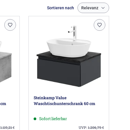
Sortieren nach
Relevanz
Steinkamp Value
 cm
Waschtischunterschrank 60 cm
Sofort lieferbar
:
1.119,21
€
UVP:
1.206,79
€