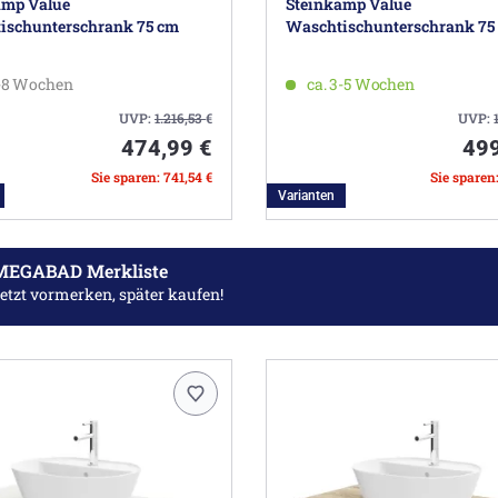
amp Value
Steinkamp Value
ischunterschrank 75 cm
Waschtischunterschrank 75
5-8 Wochen
ca. 3-5 Wochen
UVP:
1.216,53
€
UVP:
474,99 €
499
Sie sparen: 741,54 €
Sie sparen
Varianten
MEGABAD Merkliste
etzt vormerken, später kaufen!