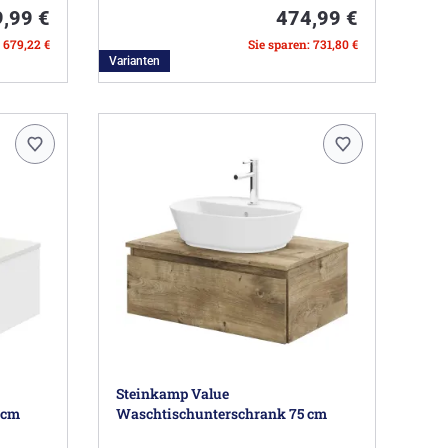
,99 €
474,99 €
: 679,22 €
Sie sparen: 731,80 €
Varianten
Steinkamp Value
 cm
Waschtischunterschrank 75 cm