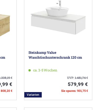
Steinkamp Value
 cm
Waschtischunterschrank 120 cm
ca. 3-5 Wochen
1.338,19
€
UVP:
1.481,74
€
,99 €
579,99 €
: 808,20 €
Sie sparen: 901,75 €
Varianten