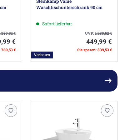
Steinkamp Value
 cm
Waschtischunterschrank 90 cm
Sofort lieferbar
1.289,52
€
UVP:
1.289,52
€
,99 €
449,99 €
: 789,53 €
Sie sparen: 839,53 €
Varianten