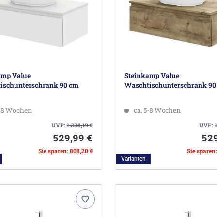
amp Value
Steinkamp Value
ischunterschrank 90 cm
Waschtischunterschrank 90
5-8 Wochen
ca. 5-8 Wochen
UVP:
1.338,19
€
UVP:
529,99 €
529
Sie sparen: 808,20 €
Sie sparen
Varianten