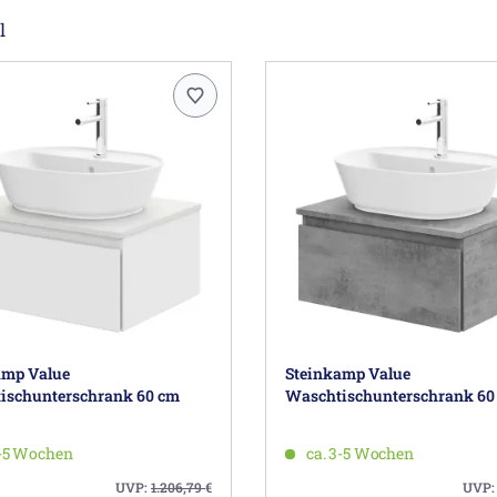
l
amp Value
Steinkamp Value
ischunterschrank 60 cm
Waschtischunterschrank 60
3-5 Wochen
ca. 3-5 Wochen
UVP:
1.206,79
€
UVP