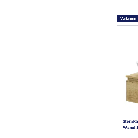
Varianten
Steink
Wascht