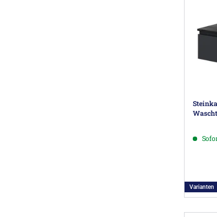
Steink
Wascht
Sofor
Varianten