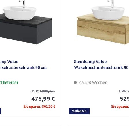
amp Value
Steinkamp Value
ischunterschrank 90 cm
Waschtischunterschrank 90
t lieferbar
ca. 5-8 Wochen
UVP:
1.338,19
€
UVP:
476,99 €
529
Sie sparen: 861,20 €
Sie sparen
Varianten