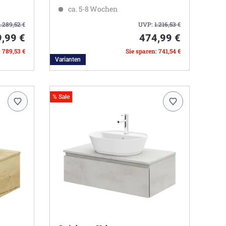
ca. 5-8 Wochen
1.289,52
€
UVP:
1.216,53
€
,99 €
474,99 €
: 789,53 €
Sie sparen: 741,54 €
Varianten
% Sale