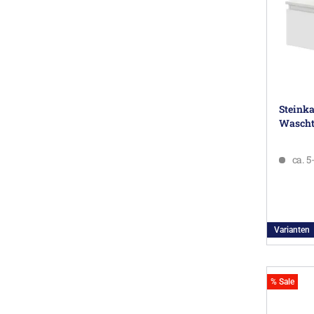
Steink
Wascht
ca. 
Varianten
% Sale