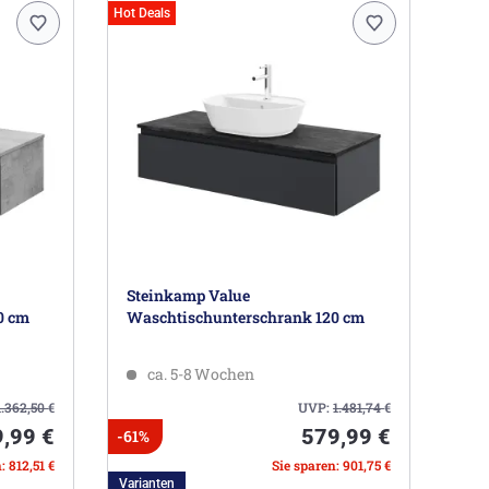
Hot Deals
Steinkamp Value
0 cm
Waschtischunterschrank 120 cm
ca. 5-8 Wochen
1.362,50
€
UVP:
1.481,74
€
,99 €
579,99 €
-61%
: 812,51 €
Sie sparen: 901,75 €
Varianten