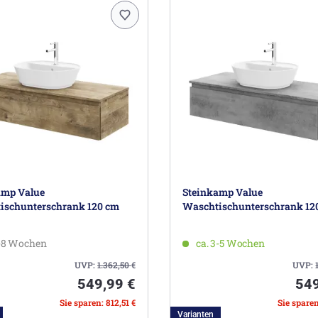
amp Value
Steinkamp Value
ischunterschrank 120 cm
Waschtischunterschrank 12
5-8 Wochen
ca. 3-5 Wochen
UVP:
1.362,50
€
UVP:
549,99 €
549
Sie sparen: 812,51 €
Sie sparen
Varianten