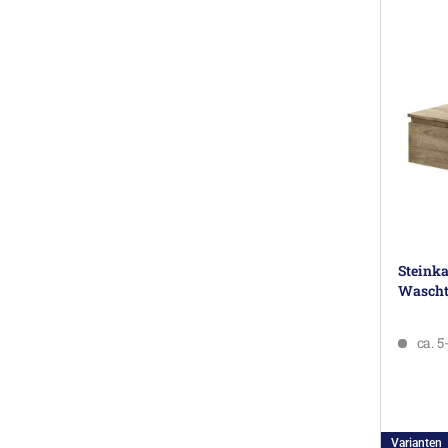
Steink
Wascht
ca. 
Varianten