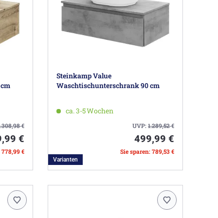
Steinkamp Value
 cm
Waschtischunterschrank 90 cm
ca. 3-5 Wochen
1.308,98
€
UVP:
1.289,52
€
,99 €
499,99 €
: 778,99 €
Sie sparen: 789,53 €
Varianten