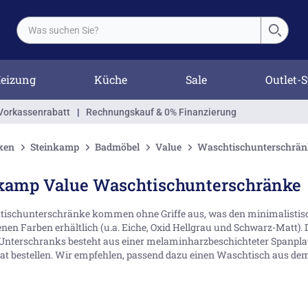
eizung
Küche
Sale
Outlet-S
Vorkassenrabatt
|
Rechnungskauf & 0% Finanzierung
ken
Steinkamp
Badmöbel
Value
Waschtischunterschrän
kamp Value Waschtischunterschränke
ischunterschränke kommen ohne Griffe aus, was den minimalistischen 
nen Farben erhältlich (u.a. Eiche, Oxid Hellgrau und Schwarz-Matt). 
 Unterschranks besteht aus einer melaminharzbeschichteter Spanplat
rat bestellen. Wir empfehlen, passend dazu einen Waschtisch aus de