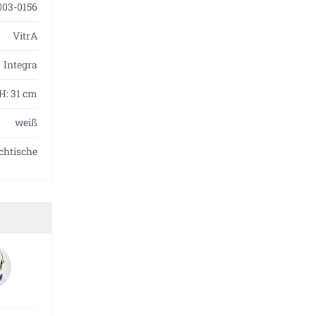
003-0156
VitrA
Integra
 H: 31 cm
weiß
chtische