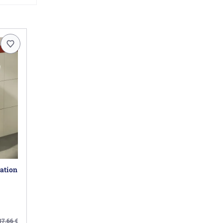
ation
87,66
€