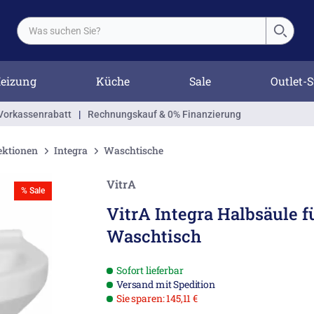
eizung
Küche
Sale
Outlet-S
Vorkassenrabatt
|
Rechnungskauf & 0% Finanzierung
ektionen
Integra
Waschtische
VitrA
% Sale
VitrA Integra Halbsäule f
Waschtisch
Sofort lieferbar
Versand mit Spedition
Sie sparen: 145,11 €