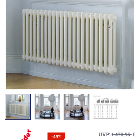
UVP:
1.473,95
€
-49%