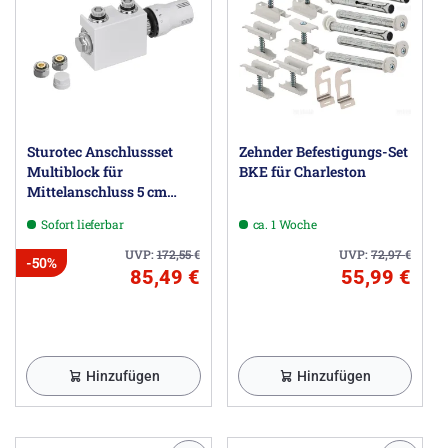
Sturotec Anschlussset
Zehnder Befestigungs-Set
Multiblock für
BKE für Charleston
Mittelanschluss 5 cm
inkl. Thermostatkopf
Sofort lieferbar
ca. 1 Woche
UVP:
172,55
€
UVP:
72,97
€
-50%
85,49 €
55,99 €
Hinzufügen
Hinzufügen