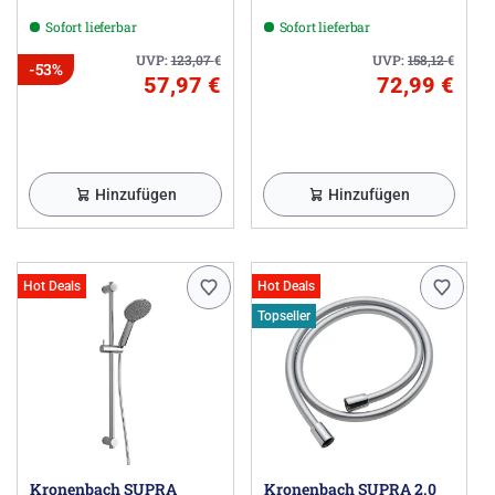
Sofort lieferbar
Sofort lieferbar
UVP:
123,07
€
UVP:
158,12
€
-53%
57,97 €
72,99 €
Hinzufügen
Hinzufügen
Hot Deals
Hot Deals
Topseller
Kronenbach SUPRA
Kronenbach SUPRA 2.0