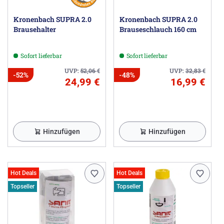
Kronenbach SUPRA 2.0
Kronenbach SUPRA 2.0
Brausehalter
Brauseschlauch 160 cm
Sofort lieferbar
Sofort lieferbar
UVP:
52,06
€
UVP:
32,83
€
-52%
-48%
24,99 €
16,99 €
Hinzufügen
Hinzufügen
Hot Deals
Hot Deals
Topseller
Topseller