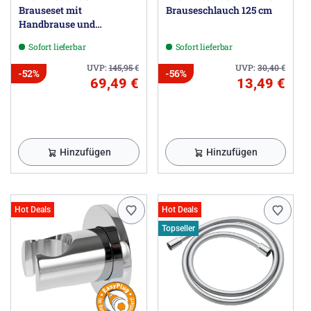
Brauseset mit
Brauseschlauch 125 cm
Handbrause und
Wandstange
Sofort lieferbar
Sofort lieferbar
UVP:
145,95
€
UVP:
30,40
€
-52%
-56%
69,49 €
13,49 €
Hinzufügen
Hinzufügen
Hot Deals
Hot Deals
Topseller