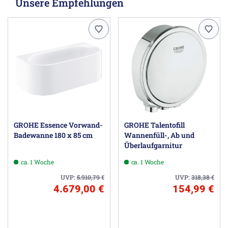
Unsere Empfehlungen
GROHE Essence Vorwand-
GROHE Talentofill
Badewanne 180 x 85 cm
Wannenfüll-, Ab und
Überlaufgarnitur
ca. 1 Woche
ca. 1 Woche
UVP:
5.910,79
€
UVP:
318,38
€
4.679,00 €
154,99 €