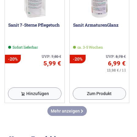
Sanit 7-Sterne Pflegetuch
Sanit ArmaturenGlanz
Sofort lieferbar
ca. 3-5 Wochen
UVP:
7,50
€
UVP:
8,78
€
-20%
-20%
5,99 €
6,99 €
13,98 € / 1 l
Hinzufügen
Zum Produkt
Mehr anzeigen