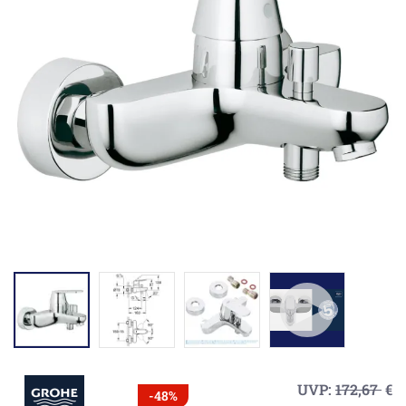
UVP:
172,67
€
-48%