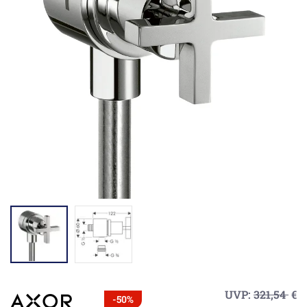
UVP:
321,54
€
-50%