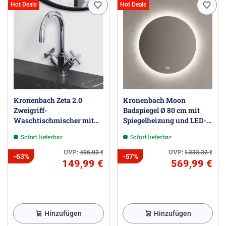
Hot Deals
Hot Deals
Kronenbach Zeta 2.0
Kronenbach Moon
Zweigriff-
Badspiegel Ø 80 cm mit
Waschtischmischer mit
Spiegelheizung und LED-
Ablaufgarnitur
Treiber
Sofort lieferbar
Sofort lieferbar
UVP:
406,02
€
UVP:
1.333,32
€
-63%
-57%
149,99 €
569,99 €
Hinzufügen
Hinzufügen