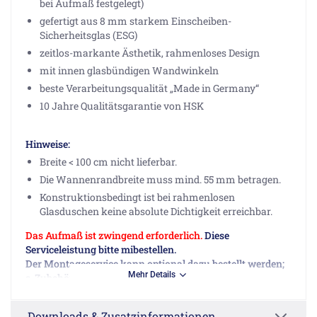
bei Aufmaß festgelegt)
gefertigt aus 8 mm starkem Einscheiben-
Sicherheitsglas (ESG)
zeitlos-markante Ästhetik, rahmenloses Design
mit innen glasbündigen Wandwinkeln
beste Verarbeitungsqualität „Made in Germany“
10 Jahre Qualitätsgarantie von HSK
Hinweise:
Breite < 100 cm nicht lieferbar.
Die Wannenrandbreite muss mind. 55 mm betragen.
Konstruktionsbedingt ist bei rahmenlosen
Glasduschen keine absolute Dichtigkeit erreichbar.
Das Aufmaß ist zwingend erforderlich.
Diese
Serviceleistung bitte mibestellen.
Der Montageservice kann optional dazu bestellt werden;
Mehr Details
s. Zubehör.
Wir bitten Sie, das unter Downloads- und
Downloads & Zusatzinformationen