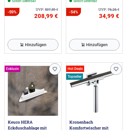
Sofort lieferbar
Sofort lieferbar
UVP:
507,59
€
UVP:
76,26
€
-59%
-54%
208,99 €
34,99 €
Hinzufügen
Hinzufügen
Exklusiv
Hot Deals
Topseller
Keuco HERA
Kronenbach
Eckduschablage mit
Komfortwischer mit