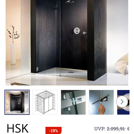
UVP:
2.095,91
€
-19%