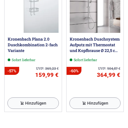
Kronenbach Plana 2.0
Kronenbach Duschsystem
Duschkombination 2-fach
Aufputz mit Thermostat
Variante
und Kopfbrause Ø 22,5 cm,
rund
Sofort lieferbar
Sofort lieferbar
UVP:
369,23
€
UVP:
904,57
€
-57%
-60%
159,99 €
364,99 €
Hinzufügen
Hinzufügen