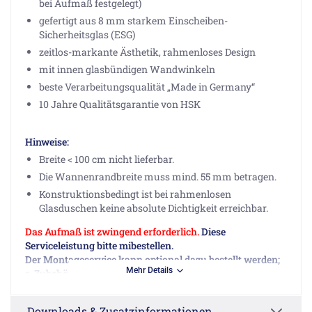
bei Aufmaß festgelegt)
gefertigt aus 8 mm starkem Einscheiben-
Sicherheitsglas (ESG)
zeitlos-markante Ästhetik, rahmenloses Design
mit innen glasbündigen Wandwinkeln
beste Verarbeitungsqualität „Made in Germany“
10 Jahre Qualitätsgarantie von HSK
Hinweise:
Breite < 100 cm nicht lieferbar.
Die Wannenrandbreite muss mind. 55 mm betragen.
Konstruktionsbedingt ist bei rahmenlosen
Glasduschen keine absolute Dichtigkeit erreichbar.
Das Aufmaß ist zwingend erforderlich.
Diese
Serviceleistung bitte mibestellen.
Der Montageservice kann optional dazu bestellt werden;
Mehr Details
s. Zubehör.
Wir bitten Sie, das unter Downloads- und
Downloads & Zusatzinformationen