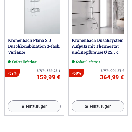
Kronenbach Plana 2.0
Kronenbach Duschsystem
Duschkombination 2-fach
Aufputz mit Thermostat
Variante
und Kopfbrause Ø 22,5 cm,
rund
Sofort lieferbar
Sofort lieferbar
UVP:
369,23
€
UVP:
904,57
€
-57%
-60%
159,99 €
364,99 €
Hinzufügen
Hinzufügen