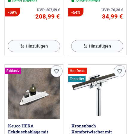
Sofort lieferbar
Sofort lieferbar
UVP:
507,59
€
UVP:
76,26
€
-59%
-54%
208,99 €
34,99 €
Hinzufügen
Hinzufügen
Exklusiv
Hot Deals
Topseller
Keuco HERA
Kronenbach
Eckduschablage mit
Komfortwischer mit