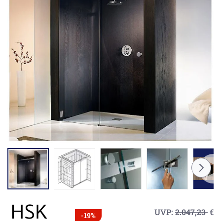
UVP:
2.047,23
€
-19%