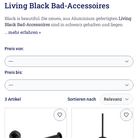
Living Black Bad-Accessoires
Black is beautiful. Die neuen, aus Aluminium gefertigten
Living
Black Bad-Accessoires
sind in schwarz gehalten und liegen
damit voll im Trend. Sie finden hier Haken, Handtuchhalter,
... mehr erfahren »
Bürstengarnituren sowie Toilettenpapierhalter.
Preis von:
---
Preis
bis:
---
3 Artikel
Sortieren nach
Relevanz