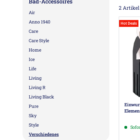
Bad-Accessoires
2 Artikel
Air
Anno 1940
Hot Deals
Care
Care Style
Home
Ice
Life
Living
Living R
Living Black
Einwurf
Pure
Elemen
Sky
Style
Sofor
Verschiedenes