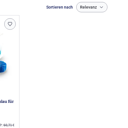
Sortieren nach
Relevanz
blau für
P:
60,71
€