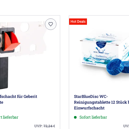
Hot Deals
schacht für Geberit
StarBlueDisc WC-
te
Reinigungstablette 12 Stück 
Einwurfschacht
t lieferbar
Sofort lieferbar
UVP:
72,24
€
UV