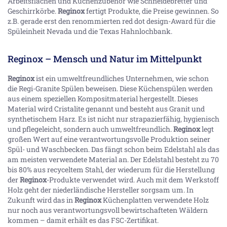
Arbeitsflächen und Küchenzubehör wie Schneidebretter und
Geschirrkörbe.
Reginox
fertigt Produkte, die Preise gewinnen. So
z.B. gerade erst den renommierten red dot design-Award für die
Spüleinheit Nevada und die Texas Hahnlochbank.
Reginox – Mensch und Natur im Mittelpunkt
Reginox
ist ein umweltfreundliches Unternehmen, wie schon
die Regi-Granite Spülen beweisen. Diese Küchenspülen werden
aus einem speziellen Kompositmaterial hergestellt. Dieses
Material wird Cristalite genannt und besteht aus Granit und
synthetischem Harz. Es ist nicht nur strapazierfähig, hygienisch
und pflegeleicht, sondern auch umweltfreundlich.
Reginox
legt
großen Wert auf eine verantwortungsvolle Produktion seiner
Spül- und Waschbecken. Das fängt schon beim Edelstahl als das
am meisten verwendete Material an. Der Edelstahl besteht zu 70
bis 80% aus recyceltem Stahl, der wiederum für die Herstellung
der
Reginox
-Produkte verwendet wird. Auch mit dem Werkstoff
Holz geht der niederländische Hersteller sorgsam um. In
Zukunft wird das in
Reginox
Küchenplatten verwendete Holz
nur noch aus verantwortungsvoll bewirtschafteten Wäldern
kommen – damit erhält es das FSC-Zertifikat.