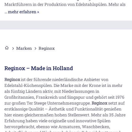
Marktführern in der Produktion von Edelstahlspülen. Mehr als
einhundert verschiedene Küchen- und Badezimmermodelle
... mehr erfahren »
stehen zur Auswahl. Vom Einbauwaschbecken über
Aufsatzwaschbecken bis zu kompletten Edelstahl-
Arbeitsplatten und Granitspülen bietet
Reginox
ein riesiges
Sortiment für Küche und Bad.
Marken
Reginox
Reginox – Made in Holland
Reginox
ist der führende niederländische Anbieter von
Edelstahl-Küchenspülen. Die Marke mit der Krone ist in mehr
als fünfzig Ländern aktiv, mit Niederlassungen in
Großbritannien, Frankreich und Singapur und gehört seit 1976
zur großen Ter Steege Unternehmensgruppe.
Reginox
setzt auf
erstklassige Qualität – Ästhetik und Funktionalität genießen
hier einen gleichermaßen hohen Stellenwert. Mehr als 35 Jahre
Erfahrung haben viele originelle und innovative Spülen
hervorgebracht, ebenso wie Armaturen, Waschbecken,