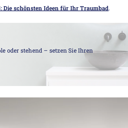
 Die schönsten Ideen für Ihr Traumbad
.
ole oder stehend – setzen Sie Ihren